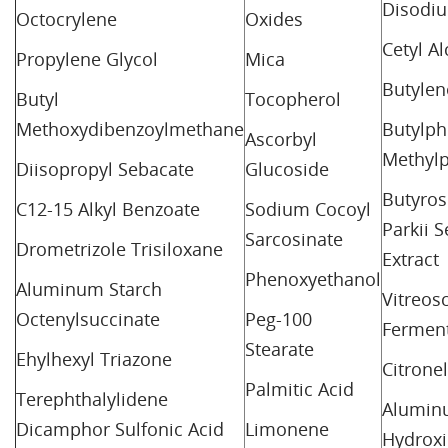
Disodi
Octocrylene
Oxides
Cetyl A
Propylene Glycol
Mica
Butylen
Butyl
Tocopherol
Methoxydibenzoylmethane
Butylph
Ascorbyl
Methylp
Diisopropyl Sebacate
Glucoside
Butyro
C12-15 Alkyl Benzoate
Sodium Cocoyl
Parkii 
Sarcosinate
Drometrizole Trisiloxane
Extract
Phenoxyethanol
Aluminum Starch
Vitreosc
Octenylsuccinate
Peg-100
Fermen
Stearate
Ehylhexyl Triazone
Citronel
Palmitic Acid
Terephthalylidene
Alumin
Dicamphor Sulfonic Acid
Limonene
Hydrox