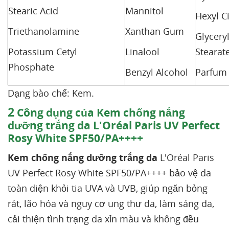
Stearic Acid
Mannitol
Hexyl C
Triethanolamine
Xanthan Gum
Glycery
Potassium Cetyl
Linalool
Stearat
Phosphate
Benzyl Alcohol
Parfum
Dạng bào chế: Kem.
2
Công dụng của Kem chống nắng
dưỡng trắng da L'Oréal Paris UV Perfect
Rosy White SPF50/PA++++
Kem chống nắng dưỡng trắng da
L'Oréal Paris
UV Perfect Rosy White SPF50/PA++++ bảo vệ da
toàn diện khỏi tia UVA và UVB, giúp ngăn bỏng
rát, lão hóa và nguy cơ ung thư da, làm sáng da,
cải thiện tình trạng da xỉn màu và không đều