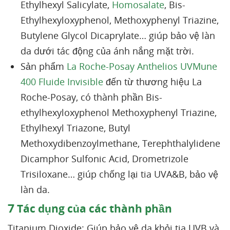
Ethylhexyl Salicylate,
Homosalate
, Bis-
Ethylhexyloxyphenol, Methoxyphenyl Triazine,
Butylene Glycol Dicaprylate… giúp bảo vệ làn
da dưới tác động của ánh nắng mặt trời.
Sản phẩm
La Roche-Posay Anthelios UVMune
400 Fluide Invisible
đến từ thương hiệu La
Roche-Posay, có thành phần Bis-
ethylhexyloxyphenol Methoxyphenyl Triazine,
Ethylhexyl Triazone, Butyl
Methoxydibenzoylmethane, Terephthalylidene
Dicamphor Sulfonic Acid, Drometrizole
Trisiloxane… giúp chống lại tia UVA&B, bảo vệ
làn da.
7
Tác dụng của các thành phần
Titanium Dioxide: Giúp bảo vệ da khỏi tia UVB và