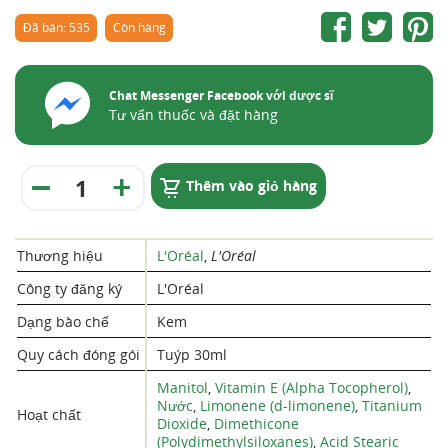
Đã bán: 535
Còn hàng
Chat Messenger Facebook với dược sĩ
Tư vấn thuốc và đặt hàng
Thêm vào giỏ hàng
Thương hiệu
L'Oréal
,
L'Oréal
Công ty đăng ký
L'Oréal
Dạng bào chế
Kem
Quy cách đóng gói
Tuýp 30ml
Manitol
,
Vitamin E (Alpha Tocopherol)
,
Nước
,
Limonene (d-limonene)
,
Titanium
Hoạt chất
Dioxide
,
Dimethicone
(Polydimethylsiloxanes)
,
Acid Stearic