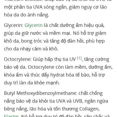
một phần tia UVA sóng ngắn, giảm nguy cơ lão
hóa da do ánh nắng.
Glycerin:
Glycerin
là chất dưỡng ẩm hiệu quả,
giúp da giữ nước và mềm mại. Nó hỗ trợ giảm
khô da, bong tróc và tăng độ đàn hồi, phù hợp
cho da nhạy cảm và khô.
[1]
Octocrylene: Giúp hấp thụ tia UV
, tăng cường
bảo vệ da. Octocrylene còn làm mềm, dưỡng ẩm,
khóa ẩm và thúc đẩy hydrat hóa tế bào, hỗ trợ
duy trì làn da khỏe mạnh.
Butyl Methoxydibenzoylmethane: chất chống
nắng bảo vệ da khỏi tia UVA và UVB, ngăn ngừa
bỏng nắng, lão hóa và tổn thương Collagen,
Elastin
. Nó hỗ trợ duy trì độ đàn hồi, săn chắc và