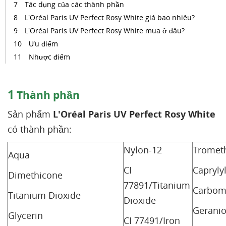
Tác dụng của các thành phần
L'Oréal Paris UV Perfect Rosy White giá bao nhiêu?
L'Oréal Paris UV Perfect Rosy White mua ở đâu?
Ưu điểm
Nhược điểm
1
Thành phần
Sản phẩm
L'Oréal Paris UV Perfect Rosy White
có thành phần:
Nylon-12
Tromet
Aqua
CI
Capryly
Dimethicone
77891/Titanium
Carbom
Titanium Dioxide
Dioxide
Geranio
Glycerin
CI 77491/Iron