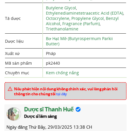
Butylene Glycol
,
Ethylenediaminetetraacetic Acid (EDTA)
,
Tá dược
Octocrylene
,
Propylene Glycol
,
Benzyl
Alcohol
,
Fragrance (Parfum)
,
Triethanolamine
Bơ Hạt Mỡ (Butyrospermum Parkii
Dược liệu
Butter)
Xuất xứ
Pháp
Mã sản phẩm
pk2440
Chuyên mục
Kem chống nắng
Nếu phát hiện nội dung không chính xác, vui lòng phản hồi
thông tin cho chúng tôi
tại đây
Dược sĩ Thanh Huế
Dược sĩ lâm sàng
Ngày đăng
Thứ Bảy, 29/03/2025 13:38 CH