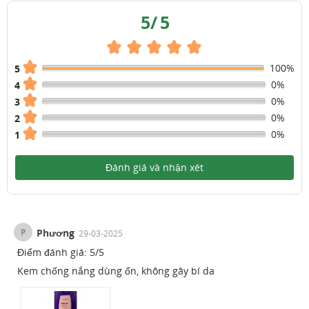
5
/
5
100%
5
0%
4
0%
3
0%
2
0%
1
Đánh giá và nhận xét
P
Phương
29-03-2025
Điểm đánh giá:
5
/
5
Kem chống nắng dùng ổn, không gây bí da