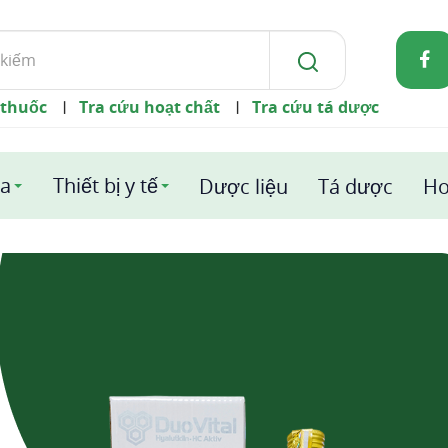
 thuốc
Tra cứu hoạt chất
Tra cứu tá dược
|
|
a
Thiết bị y tế
Dược liệu
Tá dược
Ho