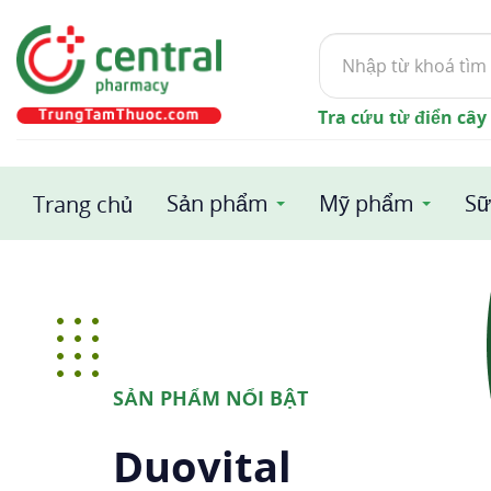
Trung
Tìm
kiếm
Tâm
Tra cứu từ điển cây
Thuốc
Sản phẩm
Mỹ phẩm
Sữ
Central
Trang chủ
Pharmacy
-
Nhà
SẢN PHẨM NỔI BẬT
thuốc
Duovital