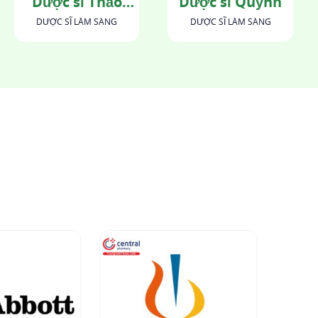
Dược sĩ Thảo
Dược sĩ Quỳnh
Phương
DƯỢC SĨ LÂM SÀNG
DƯỢC SĨ LÂM SÀNG