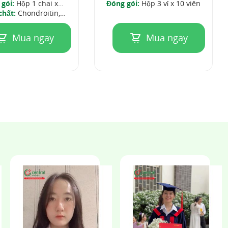
gói:
uống
Hộp 1 chai x
Đóng gói:
Hộp 3 vỉ x 10 viên
phim
chất:
500ml
Chondroitin,
tamin E (Alpha
ol), Acid hyaluronic
Mua ngay
Mua ngay