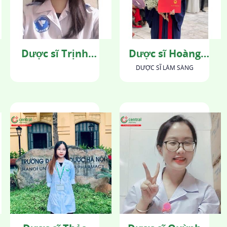
Dược sĩ Trịnh
Dược sĩ Hoàng
Hằng
Mai
DƯỢC SĨ LÂM SÀNG