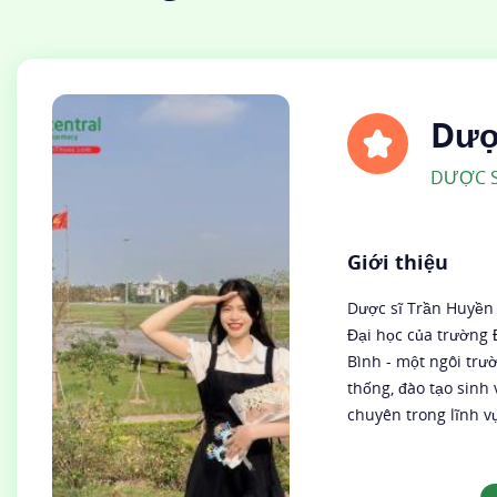
Dượ
Huy
DƯỢC S
Giới thiệu
Dược sĩ Trần Huyền 
Đại học của trường 
Bình - một ngôi trư
thống, đào tạo sinh
chuyên trong lĩnh vự