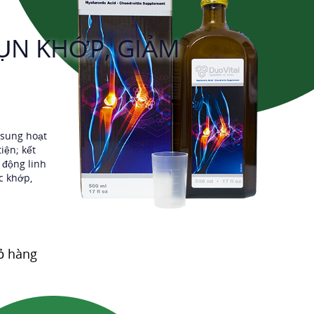
ỤN KHỚP, GIẢM
 sung hoạt
iện; kết
 động linh
c khớp,
ỏ hàng