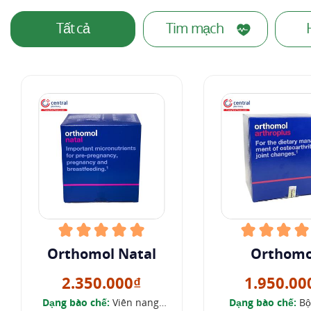
Tất cả
Tim mạch
Orthomol Natal
Orthomo
Arthropl
2.350.000₫
1.950.00
Dạng bào chế:
Viên nang,
Dạng bào chế:
Bột