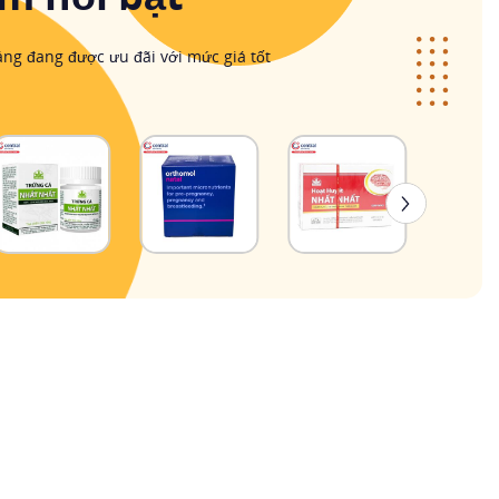
ng đang được ưu đãi với mức giá tốt