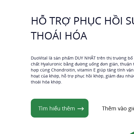
online
uy
HỖ TRỢ PHỤC HỒI S
tín
THOÁI HÓA
tại
Hà
DuoVital là sản phẩm DUY NHẤT trên thị trường bổ
chất Hyaluronic bằng đường uống đơn giản, thuận t
hợp cùng Chondroitin, vitamin E giúp tăng tính vận
Nội,
hoạt của khớp, hỗ trợ phục hồi khớp, giảm đau nhứ
thoái hóa khớp.
TPHCM
Nhà
Tìm hiểu thêm
Thêm vào gi
thuốc
Central
Pharmacy
Việt