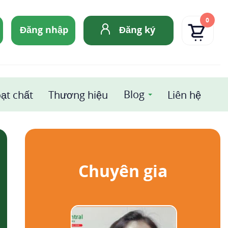
0
Đăng nhập
Đăng ký
Blog
ạt chất
Thương hiệu
Liên hệ
Chuyên gia
SẢN PHẨM NỔI BẬT
weMedi-Balm