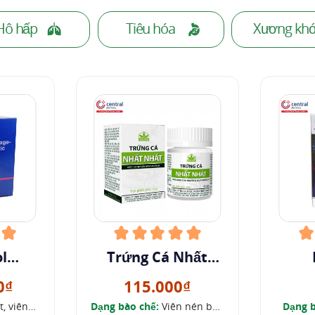
Hô hấp
Tiêu hóa
Xương kh
l
Trứng Cá Nhất
us
Nhất
0₫
115.000₫
, viên
Dạng bào chế:
Viên nén bao
Dạng b