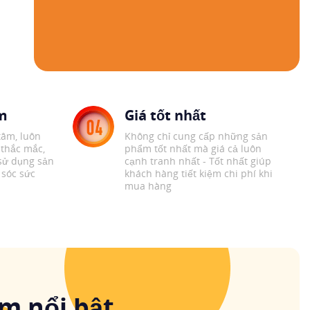
âm
Giá tốt nhất
tâm, luôn
Không chỉ cung cấp những sản
 thắc mắc,
phẩm tốt nhất mà giá cả luôn
sử dụng sản
cạnh tranh nhất - Tốt nhất giúp
sóc sức
khách hàng tiết kiệm chi phí khi
mua hàng
m nổi bật