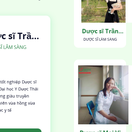
Dược sĩ Trần
c sĩ Trần
Huyền
DƯỢC SĨ LÂM SÀNG
ền
Ĩ LÂM SÀNG
tốt nghiệp Dược sĩ
Đại học Y Dược Thái
ờng giàu truyền
 viên vừa hồng vừa
c y tế