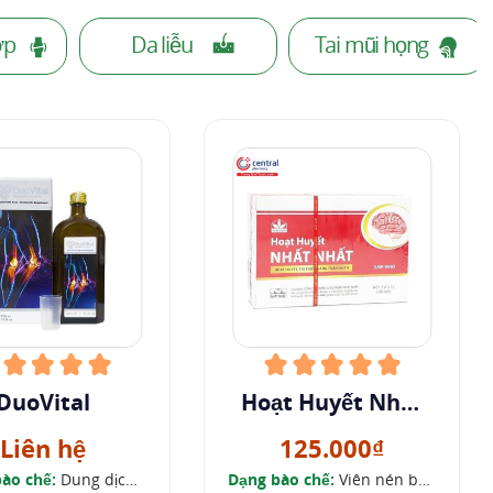
ớp
Da liễu
Tai mũi họng
DuoVital
Hoạt Huyết Nhất
Nhất
Liên hệ
125.000₫
ào chế:
Dung dịch
Dạng bào chế:
Viên nén bao