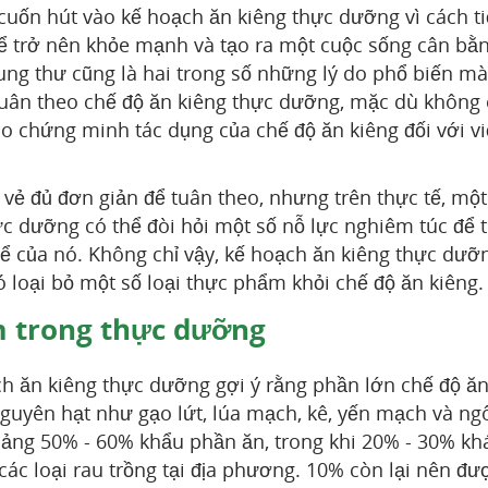
cuốn hút vào kế hoạch ăn kiêng thực dưỡng vì cách t
để trở nên khỏe mạnh và tạo ra một cuộc sống cân bằ
ng thư cũng là hai trong số những lý do phổ biến mà
tuân theo chế độ ăn kiêng thực dưỡng, mặc dù không
 chứng minh tác dụng của chế độ ăn kiêng đối với v
 vẻ đủ đơn giản để tuân theo, nhưng trên thực tế, một
c dưỡng có thể đòi hỏi một số nỗ lực nghiêm túc để 
thể của nó. Không chỉ vậy, kế hoạch ăn kiêng thực dưỡ
ó loại bỏ một số loại thực phẩm khỏi chế độ ăn kiêng.
 trong thực dưỡng
h ăn kiêng thực dưỡng gợi ý rằng phần lớn chế độ ăn
uyên hạt như gạo lứt, lúa mạch, kê, yến mạch và ng
ảng 50% - 60% khẩu phần ăn, trong khi 20% - 30% kh
các loại rau trồng tại địa phương. 10% còn lại nên đ