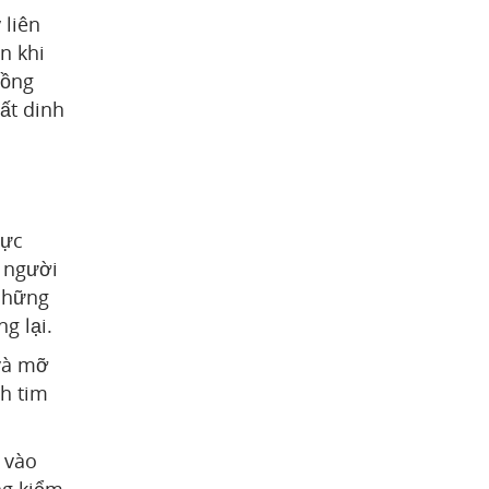
 liên
n khi
đồng
ất dinh
hực
 người
 những
g lại.
 và mỡ
h tim
 vào