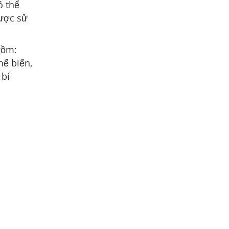
ó thể
được sử
gồm:
hế biến,
 bí