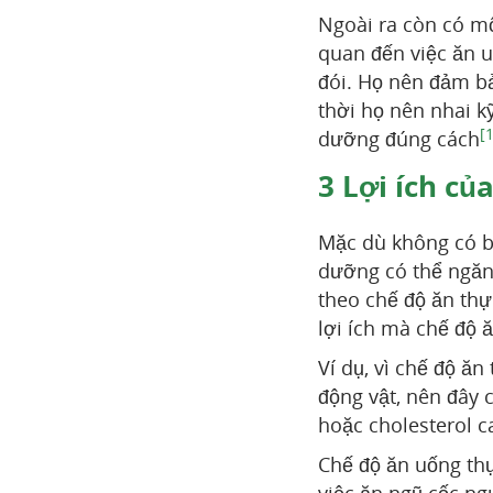
Ngoài ra còn có m
quan đến việc ăn u
đói. Họ nên đảm bả
thời họ nên nhai k
[1
dưỡng đúng cách
3
Lợi ích củ
Mặc dù không có b
dưỡng có thể ngăn
theo chế độ ăn th
lợi ích mà chế độ 
Ví dụ, vì chế độ ă
động vật, nên đây
hoặc cholesterol c
Chế độ ăn uống th