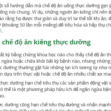
ột số hướng dẫn mà chế độ ăn uống thực dưỡng gợi ý
ống nói chung. Ví dụ, những người ăn kiêng chỉ nên ă
o rằng họ được thư giãn và duy trì tư thế tốt khi ăn, 
ỹ (khoảng 50 lần mỗi miếng) để tiêu hóa và hấp thụ ch
]
.
a chế độ ăn kiêng thực dưỡng
ất kỳ bằng chứng khoa học nào cho thấy chế độ ăn t
 ngừa hoặc chữa khỏi bất kỳ bệnh nào, nhưng những
ực dưỡng thường gặt hái những lợi ích tương tự như
ăn dựa trên thực vật hoặc chế độ ăn nhiều chất xơ man
n thực dưỡng hạn chế tiêu thụ các sản phẩm động vật
 có thể là một phương pháp hữu ích để ngăn ngừa bện
ao.
ực dưỡng cũng hạn chế tiêu thụ đường và nhấn mạnh