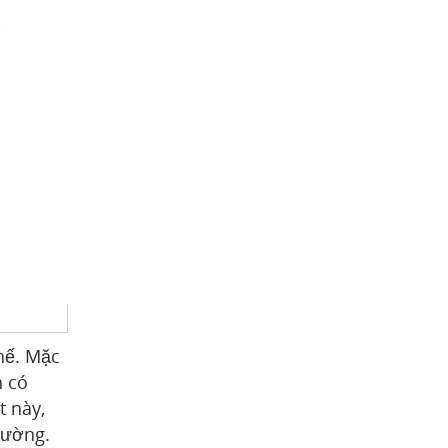
hế. Mặc
n có
t này,
hường.