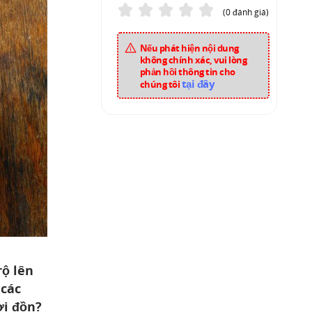
(0 đánh giá)
Nếu phát hiện nội dung
không chính xác, vui lòng
phản hồi thông tin cho
tại đây
chúng tôi
rộ lên
 các
ời đồn?