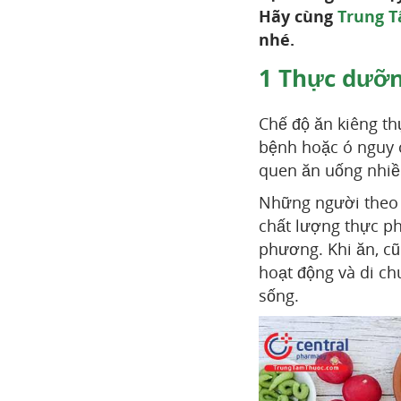
Hãy cùng
Trung T
nhé.
1
Thực dưỡng
Chế độ ăn kiêng t
bệnh hoặc ó nguy c
quen ăn uống nhiều
Những người theo 
chất lượng thực ph
phương. Khi ăn, cũ
hoạt động và di ch
sống.