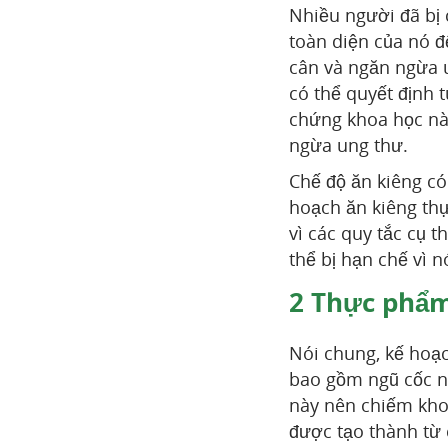
Nhiều người đã bị 
toàn diện của nó 
cân và ngăn ngừa u
có thể quyết định 
chứng khoa học nào
ngừa ung thư.
Chế độ ăn kiêng có
hoạch ăn kiêng thự
vì các quy tắc cụ 
thể bị hạn chế vì n
2
Thực phẩm
Nói chung, kế hoạc
bao gồm ngũ cốc ng
này nên chiếm kho
được tạo thành từ 