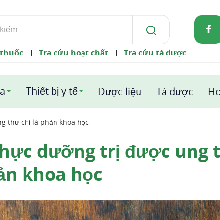
 thuốc
Tra cứu hoạt chất
Tra cứu tá dược
|
|
a
Thiết bị y tế
Dược liệu
Tá dược
Ho
ng thư chỉ là phản khoa học
thực dưỡng trị được ung 
hản khoa học