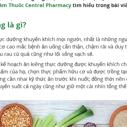
âm Thuốc Central Pharmacy
tìm hiểu trong bài vi
 là gì?
hực dưỡng khuyến khích mọi người, nhất là những ng
ơ cao mắc bệnh ăn uống cẩn thận, chậm rãi và duy tr
 rau củ quả cũng như lối sống sạch sẽ.
kế hoạch ăn kiêng thực dưỡng được khuyến khích ch
ẩm của họ, chọn thực phẩm hữu cơ và được trồng tại
ng cần nhai kỹ thức ăn trước khi nuốt; đồng thời nên 
uyển suốt cả ngày cũng như giữ một cái nhìn tổng thể