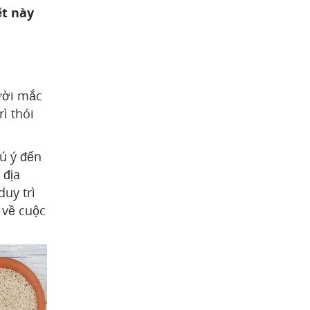
ết này
ười mắc
ì thói
ú ý đến
 địa
duy trì
 về cuộc