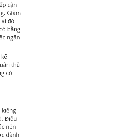
iếp cận
ng. Giảm
 ai đó
 có bằng
iệc ngăn
 kế
tuân thủ
ng có
 kiêng
ô. Điều
ác nên
ược dành