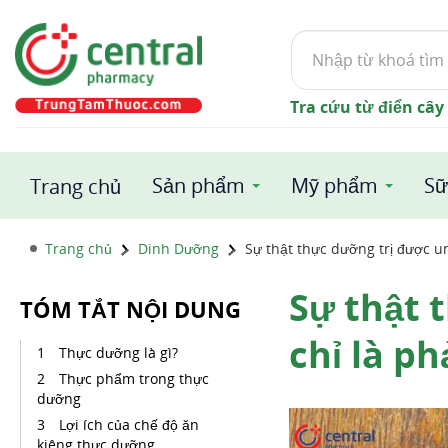
Tìm
kiếm
Tra cứu từ điển cây
Sản phẩm
Mỹ phẩm
Sữ
Trang chủ
Trang chủ
Dinh Dưỡng
Sự thật thực dưỡng trị được u
Sự thật 
TÓM TẮT NỘI DUNG
chỉ là p
Thực dưỡng là gì?
Thực phẩm trong thực
dưỡng
Lợi ích của chế độ ăn
kiêng thực dưỡng