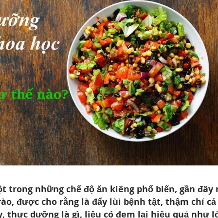
 trong những chế độ ăn kiêng phổ biến, gần đây 
o, được cho rằng là đẩy lùi bệnh tật, thậm chí cả
, thực dưỡng là gì, liệu có đem lại hiệu quả như l