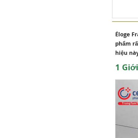
Éloge F
phẩm rấ
hiệu nà
1
Giới