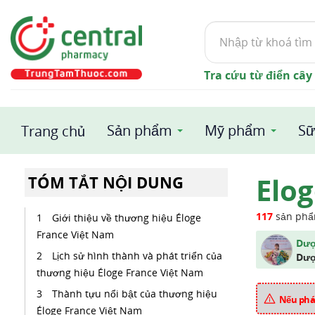
Tìm
kiếm
Tra cứu từ điển cây
Sản phẩm
Mỹ phẩm
Sữ
Trang chủ
Elo
TÓM TẮT NỘI DUNG
117
sản ph
Giới thiệu về thương hiệu Éloge
France Việt Nam
Dượ
Lịch sử hình thành và phát triển của
Dượ
thương hiệu Éloge France Việt Nam
Thành tựu nổi bật của thương hiệu
Nếu phát
Éloge France Việt Nam