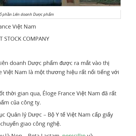
y cổ phần Liên doanh Dược phẩm
rance Việt Nam
INT STOCK COMPANY
 Liên doanh Dược phẩm được ra mắt vào thị
 Việt Nam là một thương hiệu rất nổi tiếng với
 thời gian qua, Éloge France Việt Nam đã rất
hẩm của công ty.
c Quản lý Dược – Bộ Y tế Việt Nam cấp giấy
chuyển giao công nghệ.
y là Non – Beta Lactam,
penicillin
và