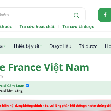
 thuốc
Tra cứu hoạt chất
Tra cứu tá dược
|
|
a
Thiết bị y tế
Dược liệu
Tá dược
Ho
ge France Việt Nam
ẩm
c sĩ Cẩm Loan
c sĩ lâm sàng
 hiện nội dung không chính xác, vui lòng phản hồi thông tin cho chúng tô