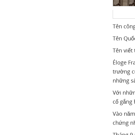
Tên công
Tên Quố
Tên viết
Éloge Fr
trường c
những s
Với nhữn
cố gắng 
Vào năm 
chứng nh
Tháng 9 