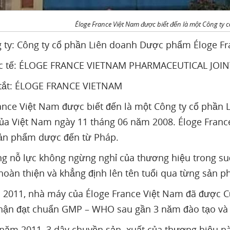
Éloge France Việt Nam được biết đến là một Công t
 ty: Công ty cổ phần Liên doanh Dược phẩm Éloge F
c tế: ÉLOGE FRANCE VIETNAM PHARMACEUTICAL JO
 tắt: ÉLOGE FRANCE VIETNAM
ance Việt Nam được biết đến là một Công ty cổ phần
ủa Việt Nam ngày 11 tháng 06 năm 2008. Éloge France
ản phẩm dược đến từ Pháp.
g nỗ lực không ngừng nghỉ của thương hiệu trong suốt
hoàn thiện và khẳng định lên tên tuổi qua từng sản p
2011, nhà máy của Éloge France Việt Nam đã được Cụ
ận đạt chuẩn GMP – WHO sau gần 3 năm đào tạo và 
năm 2011, 3 dây chuyền sản xuất của thương hiệu nà