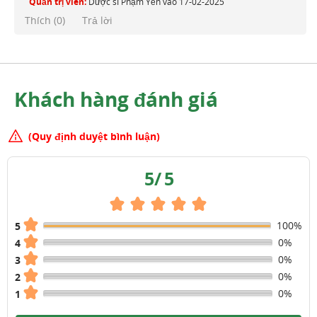
Quản trị viên:
Dược sĩ Phạm Yến
vào
17-02-2025
Thích (
0
)
Trả lời
Khách hàng đánh giá
(Quy định duyệt bình luận)
5
/
5
100%
5
0%
4
0%
3
0%
2
0%
1