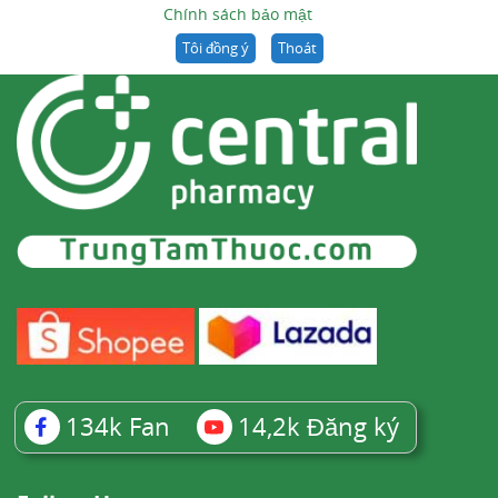
Chính sách bảo mật
Tôi đồng ý
Thoát
134k
Fan
14,2k
Đăng ký