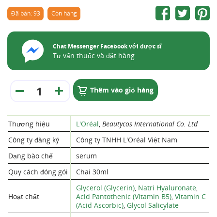
Đã bán: 93
Còn hàng
Chat Messenger Facebook với dược sĩ
Tư vấn thuốc và đặt hàng
Thêm vào giỏ hàng
Thương hiệu
L'Oréal
,
Beautycos International Co. Ltd
Công ty đăng ký
Công ty TNHH L'Oréal Việt Nam
Dạng bào chế
serum
Quy cách đóng gói
Chai 30ml
Glycerol (Glycerin)
,
Natri Hyaluronate
,
Hoạt chất
Acid Pantothenic (Vitamin B5)
,
Vitamin C
(Acid Ascorbic)
,
Glycol Salicylate