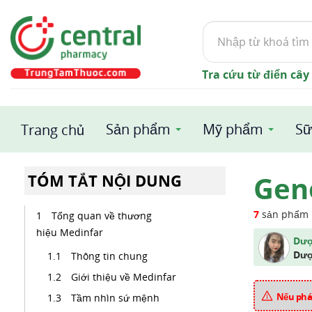
Tìm
kiếm
Tra cứu từ điển cây
Sản phẩm
Mỹ phẩm
Sữ
Trang chủ
Gen
TÓM TẮT NỘI DUNG
7
sản phẩm
Tổng quan về thương
hiệu Medinfar
Dượ
Dượ
Thông tin chung
Giới thiệu về Medinfar
Nếu phát
Tầm nhìn sứ mệnh