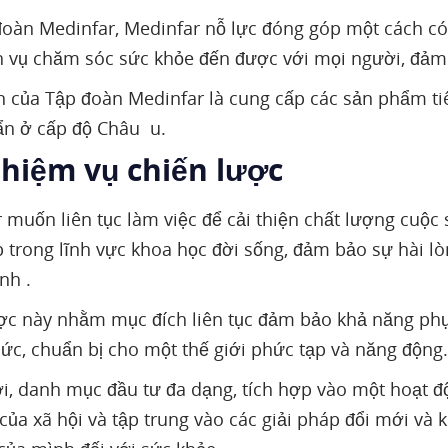
đoàn Medinfar, Medinfar nỗ lực đóng góp một cách c
h vụ chăm sóc sức khỏe đến được với mọi người, đảm 
 của Tập đoàn Medinfar là cung cấp các sản phẩm tiê
ẩn ở cấp độ Châu u.
Nhiệm vụ chiến lược
 muốn liên tục làm việc để cải thiện chất lượng cuộc 
p trong lĩnh vực khoa học đời sống, đảm bảo sự hài lò
nh .
ợc này nhằm mục đích liên tục đảm bảo khả năng phụ
hức, chuẩn bị cho một thế giới phức tạp và năng động.
i, danh mục đầu tư đa dạng, tích hợp vào một hoạt đ
của xã hội và tập trung vào các giải pháp đổi mới và 