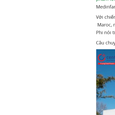
Medinfar
Với chiế
Maroc, n
Phi nói t
Câu chuy