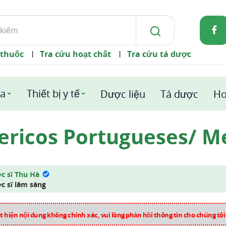
 thuốc
Tra cứu hoạt chất
Tra cứu tá dược
|
|
a
Thiết bị y tế
Dược liệu
Tá dược
Ho
ericos Portugueses/ M
c sĩ Thu Hà
c sĩ lâm sàng
 hiện nội dung không chính xác, vui lòng phản hồi thông tin cho chúng tô