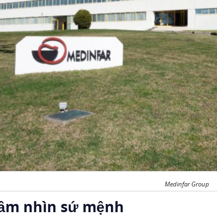
Medinfar Group
Tầm nhìn sứ mệnh