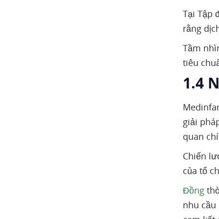
Tại Tập 
rằng dịc
Tầm nhìn
tiêu chu
1.4 
Medinfar
giải phá
quan chí
Chiến lư
của tổ c
Đồng
thờ
nhu cầu 