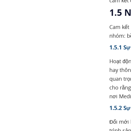
cam kết 
1.5 
Cam kết 
nhóm: bề
1.5.1 S
Hoạt độn
hay thôn
quan trọ
cho rằng
nơi Medi
1.5.2 S
Đổi mới 
trình sả