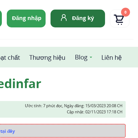
0
Đăng nhập
Đăng ký
Blog
ạt chất
Thương hiệu
Liên hệ
edinfar
Ước tính: 7 phút đọc,
Ngày đăng:
15/03/2023 20:08 CH
Cập nhật:
02/11/2023 17:18 CH
tại đây
i