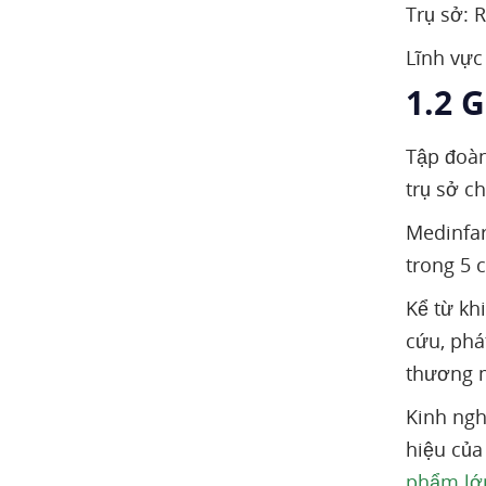
Trụ sở: 
Quốc tế
Lĩnh vực
Giấy phép xuất khẩu
1.2 G
Ma-rốc
Kinh doanh mới
Tập đoàn
Sản phẩm của Medinfar
trụ sở c
Khu vực trị liệu chính
Medinfar
Thuốc gốc (API)
trong 5 
Các sản phẩm chăm sóc sức
khỏe
Kể từ kh
cứu, phá
Thông tin liên hệ
thương m
Kinh ngh
hiệu của
phẩm lớn