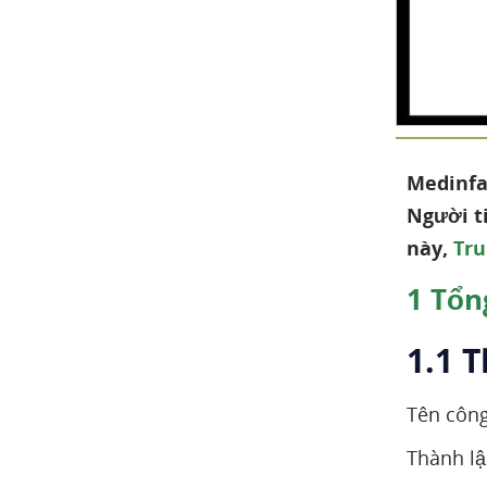
Sản xuất
Sản xuất chất rắn uống
Sản xuất chất lỏng và chất
bán rắn không vô trùng
Hợp đồng sản xuất
Chứng nhận
Medinfa
Người ti
QA/GMP
này,
Tru
Kiểm soát chất lượng
Phát hành lô
1
Tổng
R&D
1.1 
Phòng thí nghiệm phát triển
dược phẩm
Tên công
Phát triển và xác định các
phương pháp phân tích
Thành l
Dịch vụ xác nhận tiêu chuẩn