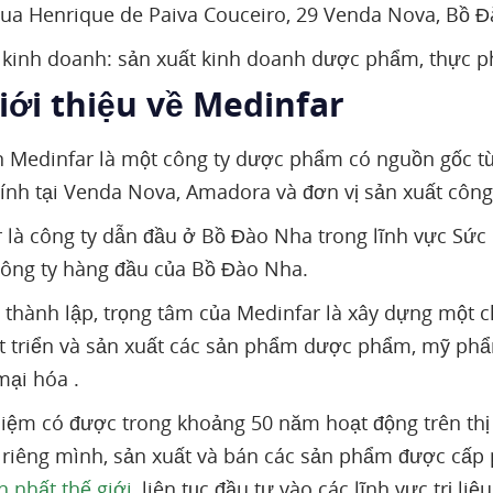
Rua Henrique de Paiva Couceiro, 29 Venda Nova, Bồ 
 kinh doanh: sản xuất kinh doanh dược phẩm, thực 
iới thiệu về Medinfar
 Medinfar là một công ty dược phẩm có nguồn gốc t
hính tại Venda Nova, Amadora và đơn vị sản xuất công
 là công ty dẫn đầu ở Bồ Đào Nha trong lĩnh vực Sức 
công ty hàng đầu của Bồ Đào Nha.
i thành lập, trọng tâm của Medinfar là xây dựng một ch
t triển và sản xuất các sản phẩm dược phẩm, mỹ ph
ại hóa .
iệm có được trong khoảng 50 năm hoạt động trên thị
 riêng mình, sản xuất và bán các sản phẩm được cấp 
 nhất thế giới
, liên tục đầu tư vào các lĩnh vực trị