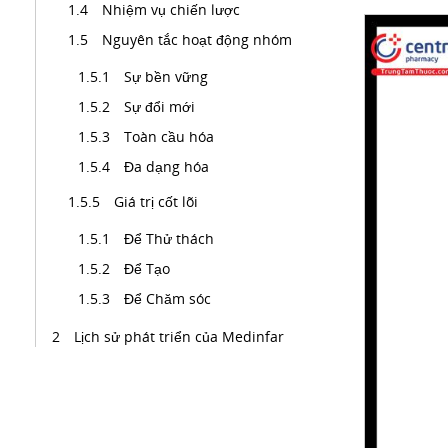
Nhiệm vụ chiến lược
Nguyên tắc hoạt động nhóm
Sự bền vững
Sự đổi mới
Toàn cầu hóa
Đa dạng hóa
Giá trị cốt lõi
Để Thử thách
Để Tạo
Để Chăm sóc
Lịch sử phát triển của Medinfar
Ngành công nghiệp Medinfar
Một trung tâm kỹ năng công
nghiệp và kỹ thuật theo ý của bạn