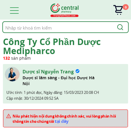
0
Tìm
kiếm
Công Ty Cổ Phần Dược
Medipharco
132
sản phẩm
Dược sĩ Nguyễn Trang
Dược sĩ lâm sàng - Đại học Dược Hà
Nội
Ước tính: 1 phút đọc,
Ngày đăng:
15/03/2023 20:08 CH
Cập nhật:
30/12/2024 09:52 SA
Nếu phát hiện nội dung không chính xác, vui lòng phản hồi
tại đây
thông tin cho chúng tôi