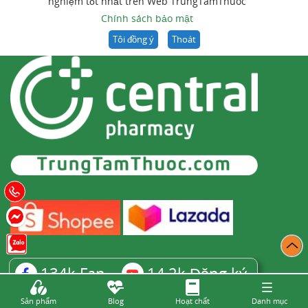
nghiệm tốt nhất trên Web TrungTamThuoc
Chính sách bảo mật
Tôi đồng ý
Thoát
134k
Fan
14,2k
Đăng ký
Sản phẩm
Blog
Hoạt chất
Danh mục