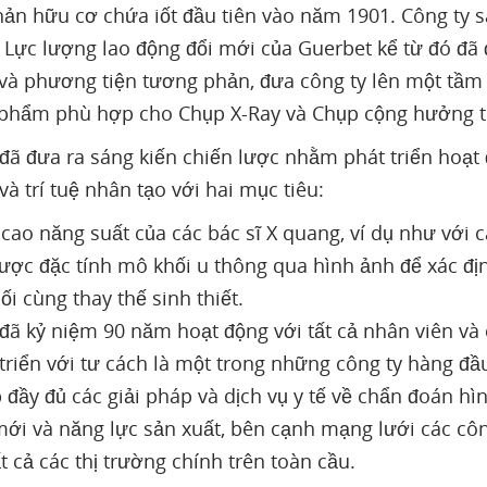
ản hữu cơ chứa iốt đầu tiên vào năm 1901. Công ty 
 Lực lượng lao động đổi mới của Guerbet kể từ đó đã 
 và phương tiện tương phản, đưa công ty lên một tầm
 phẩm phù hợp cho Chụp X-Ray và Chụp cộng hưởng từ
đã đưa ra sáng kiến ​​chiến lược nhằm phát triển hoạ
và trí tuệ nhân tạo với hai mục tiêu:
cao năng suất của các bác sĩ X quang, ví dụ như với 
ược đặc tính mô khối u thông qua hình ảnh để xác đị
ối cùng thay thế sinh thiết.
đã kỷ niệm 90 năm hoạt động với tất cả nhân viên và
 triển với tư cách là một trong những công ty hàng đầu
 đầy đủ các giải pháp và dịch vụ y tế về chẩn đoán hìn
mới và năng lực sản xuất, bên cạnh mạng lưới các cô
t cả các thị trường chính trên toàn cầu.