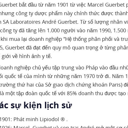
uerbet bắt đầu từ năm 1901 từ việc Marcel Guerbet ph
 nhưng công ty dược phẩm này chính thức được thàn
h SA Laboratoires André Guerbet. Từ số lượng nhân v
 công ty đã tăng lên 1.000 người vào năm 1990, 1.50
 khi mua lại doanh nghiệp “Hệ thống phân phối và tr
, Guerbet đã đạt đến quy mô quan trọng ở từng phân 
 giới về hình ảnh y tế.
oanh nghiệp chủ yếu tập trung vào Pháp vào đầu nhữ
i quốc tế của mình từ những năm 1970 trở đi. Năm 1
ị trường thứ hai của Sở giao dịch chứng khoán Paris) đ
là một tập đoàn quốc tế với 85% doanh thu được tạo
ác sự kiện lịch sử
901: Phát minh Lipiodol ® .
926: Marcel Guerbet và con trai André mở một cơ sở