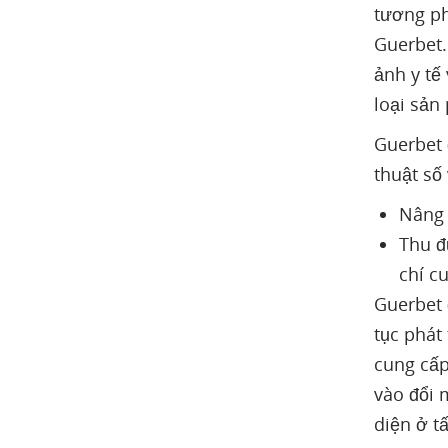
tương ph
Guerbet.
ảnh y tế
loại sản
Guerbet 
thuật số 
Nâng 
Thu đ
chí cu
Guerbet 
tục phát
cung cấp
vào đổi 
diện ở tấ