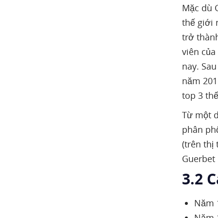
Mặc dù G
thế giới
trở thàn
viên của
nay. Sau
năm 2015
top 3 thế
Từ một d
phân phố
(trên th
Guerbet 
3.2 C
Năm 1
Năm 1