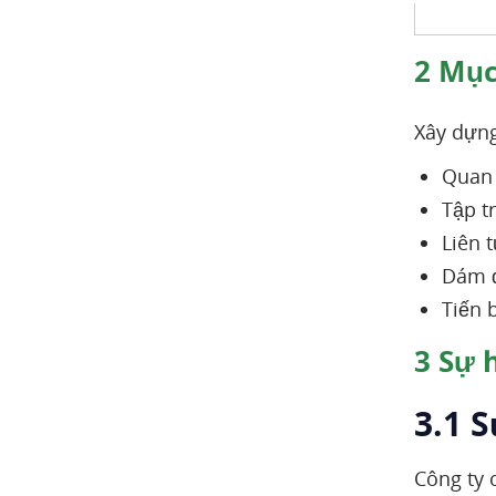
2
Mục 
Xây dựng
Quan 
Tập t
Liên 
Dám đ
Tiến b
3
Sự h
3.1 
Công ty 