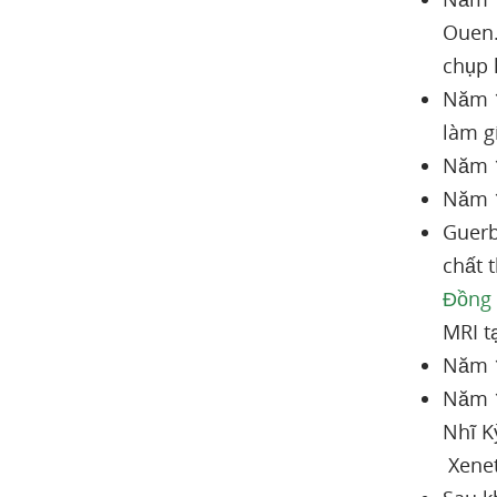
Ouen.
chụp 
Năm 1
làm g
Năm 1
Năm 1
Guerb
chất 
Đồng
MRI t
Năm 1
Năm 1
Nhĩ K
Xenet