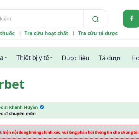
 thuốc
Tra cứu hoạt chất
Tra cứu tá dược
|
|
a
Thiết bị y tế
Dược liệu
Tá dược
Ho
rbet
c sĩ Khánh Huyền
c sĩ chuyên môn
 hiện nội dung không chính xác, vui lòng phản hồi thông tin cho chúng tô