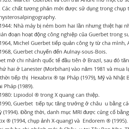
 Các chất tương phản mới được sử dụng trong chụp t
hysterosalpingography.
944: Nhà máy bị ném bom hai lần nhưng thiệt hại nh
ián đoạn hoạt động công nghiệp của Guerbet trong su
964, Michel Guerbet tiếp quản công ty từ cha mình,
968, Guerbet chuyển đến Aulnay-sous-Bois.
et mở chi nhánh quốc tế đầu tiên ở Brazil, sau đó t
thứ hai ở Lanester (Morbihan) vào năm 1981 và mua lạ
thời tiếp thị Hexabrix ® tại Pháp (1979), Mỹ và Nhật
ại Pháp (1989).
980: Lipiodol ® trong X quang can thiệp.
990, Guerbet tiếp tục tăng trưởng ở châu u bằng cá
ỳ (1994). Đồng thời, danh mục MRI được củng cố bằn
ix ® (1994, chụp ảnh X-quang) và Endorem ® (1995)