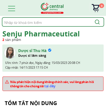
0
Tìm
kiếm
Senju Pharmaceutical
2
sản phẩm
Dược sĩ Thu Hà
Dược sĩ lâm sàng
Ước tính: 7 phút đọc,
Ngày đăng:
15/03/2023 20:08 CH
Cập nhật:
14/11/2023 17:15 CH
Nếu phát hiện nội dung không chính xác, vui lòng phản hồi
tại đây
thông tin cho chúng tôi
TÓM TẮT NỘI DUNG