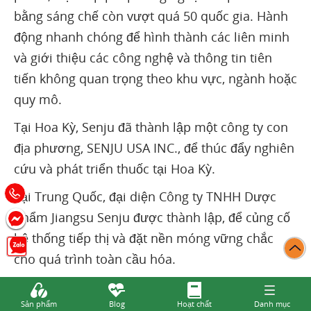
bằng sáng chế còn vượt quá 50 quốc gia. Hành
động nhanh chóng để hình thành các liên minh
và giới thiệu các công nghệ và thông tin tiên
tiến không quan trọng theo khu vực, ngành hoặc
quy mô.
Tại Hoa Kỳ, Senju đã thành lập một công ty con
địa phương, SENJU USA INC., để thúc đẩy nghiên
cứu và phát triển thuốc tại Hoa Kỳ.
Tại Trung Quốc, đại diện Công ty TNHH Dược
phẩm Jiangsu Senju được thành lập, để củng cố
hệ thống tiếp thị và đặt nền móng vững chắc
cho quá trình toàn cầu hóa.
Nó vận hành các phòng thí nghiệm nghiên cứu
Sản phẩm
Blog
Hoạt chất
Danh mục
và cơ sở sản xuất tại Nhật Bản và Mỹ. Công ty