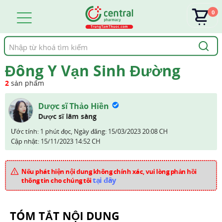
0
Tìm
kiếm
Đông Y Vạn Sinh Đường
2
sản phẩm
Dược sĩ Thảo Hiền
Dược sĩ lâm sàng
Ước tính: 1 phút đọc,
Ngày đăng:
15/03/2023 20:08 CH
Cập nhật:
15/11/2023 14:52 CH
Nếu phát hiện nội dung không chính xác, vui lòng phản hồi
tại đây
thông tin cho chúng tôi
TÓM TẮT NỘI DUNG