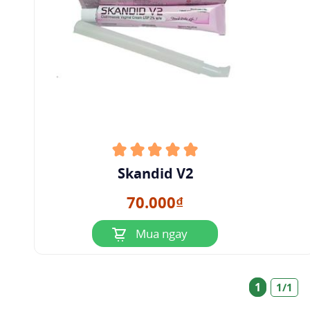
Skandid V2
70.000₫
Mua ngay
1
1/1