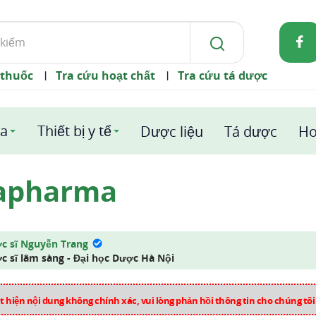
 thuốc
Tra cứu hoạt chất
Tra cứu tá dược
|
|
a
Thiết bị y tế
Dược liệu
Tá dược
Ho
apharma
c sĩ Nguyễn Trang
c sĩ lâm sàng - Đại học Dược Hà Nội
 hiện nội dung không chính xác, vui lòng phản hồi thông tin cho chúng tô