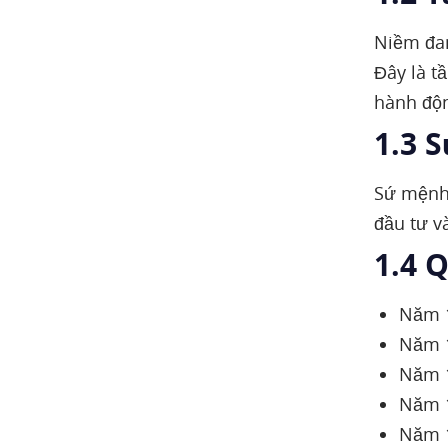
Niềm đam
Đây là t
hành độn
1.3 
Sứ mệnh 
đầu tư v
1.4 Q
Năm 1
Năm 1
Năm 1
Năm 1
Năm 1