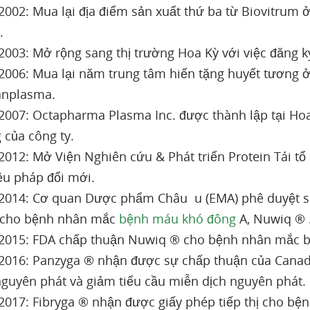
002: Mua lại địa điểm sản xuất thứ ba từ Biovitrum 
.
003: Mở rộng sang thị trường Hoa Kỳ với việc đăng k
006: Mua lại năm trung tâm hiến tặng huyết tương ở 
nplasma.
007: Octapharma Plasma Inc. được thành lập tại Hoa
 của công ty.
012: Mở Viện Nghiên cứu & Phát triển Protein Tái tổ
iệu pháp đổi mới.
014: Cơ quan Dược phẩm Châu u (EMA) phê duyệt sả
 cho bệnh nhân mắc
bệnh máu khó đông
A, Nuwiq ® 
015: FDA chấp thuận Nuwiq ® cho bệnh nhân mắc b
016: Panzyga ® nhận được sự chấp thuận của Canada
nguyên phát và giảm tiểu cầu miễn dịch nguyên phát.
017: Fibryga ® nhận được giấy phép tiếp thị cho bệnh