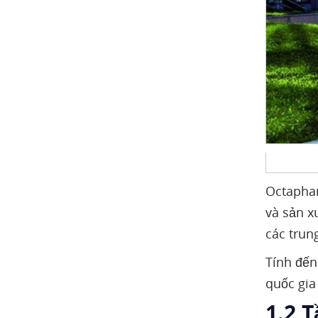
Octaphar
và sản x
các trun
Tính đến
quốc gia
1.2 