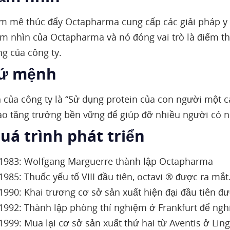
 mê thúc đẩy Octapharma cung cấp các giải pháp y 
ầm nhìn của Octapharma và nó đóng vai trò là điểm t
g của công ty.
Sứ mệnh
của công ty là “Sử dụng protein của con người một cá
ào tăng trưởng bền vững để giúp đỡ nhiều người có 
uá trình phát triển
983: Wolfgang Marguerre thành lập Octapharma
985: Thuốc yếu tố VIII đầu tiên, octavi ® được ra mắt
990: Khai trương cơ sở sản xuất hiện đại đầu tiên đư
992: Thành lập phòng thí nghiệm ở Frankfurt để ngh
999: Mua lại cơ sở sản xuất thứ hai từ Aventis ở Lin