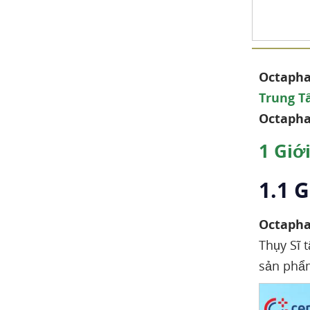
Octaphar
Trung T
Octaph
1
Giới
1.1 
Octaph
Thụy Sĩ t
sản phẩm