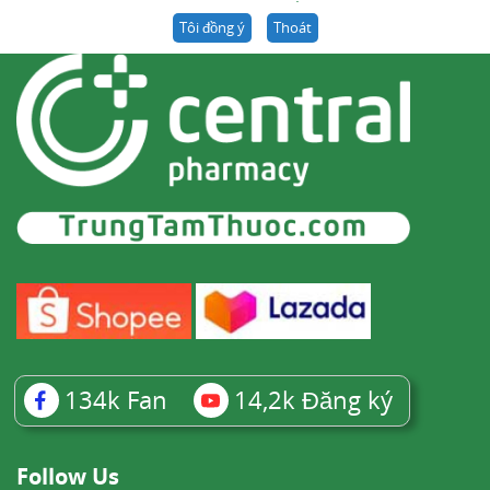
Tôi đồng ý
Thoát
134k
Fan
14,2k
Đăng ký
Follow Us