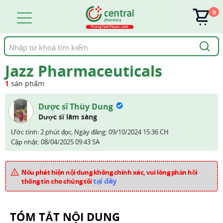
0
Tìm
kiếm
Jazz Pharmaceuticals
1
sản phẩm
Dược sĩ Thùy Dung
Dược sĩ lâm sàng
Ước tính: 2 phút đọc,
Ngày đăng:
09/10/2024 15:36 CH
Cập nhật:
08/04/2025 09:43 SA
Nếu phát hiện nội dung không chính xác, vui lòng phản hồi
tại đây
thông tin cho chúng tôi
TÓM TẮT NỘI DUNG