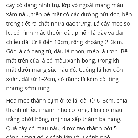
cây có dạng hình trụ, lớp vỏ ngoài mang màu
xám nâu, trên bề mặt có các đường nứt dọc, bên
trong tiết ra chất nhựa đặc trưng. Lá cây mọc so
le, có hình mác thuôn dài, phiến lá dày và dai,
chiều dài từ 8 đến 10cm, rộng khoảng 2–3cm.
Gốc lá có dạng tù, đầu lá nhọn, mép lá trơn. Bề
mặt trên của lá có màu xanh bóng, trong khi
mặt dưới mang sắc nâu đỏ. Cuống lá hơi uốn
xoắn, dài từ 1–2cm, có rãnh; lá kèm có lông
nhưng sớm rụng.
Hoa mọc thành cụm ở kẽ lá, dài từ 6–8cm, chia
thành nhiều nhánh nhỏ có lông. Hoa có màu
trắng phớt hồng, nhị hoa xếp thành ba hàng.
Quả cây có màu nâu, được tạo thành bởi 5
cánh, trong đó 3 cánh lớn và 2 cánh nhỏ.