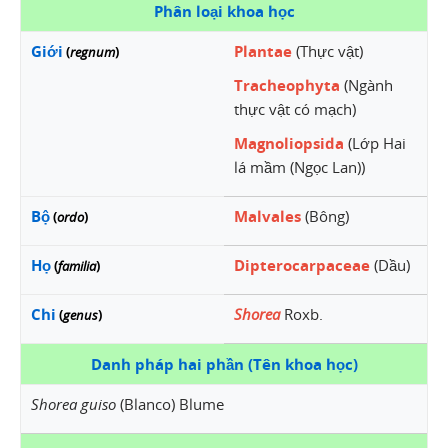
Phân loại khoa học
Giới
Plantae
(Thực vật)
(
regnum
)
Tracheophyta
(Ngành
thực vật có mạch)
Magnoliopsida
(Lớp Hai
lá mầm (Ngọc Lan))
Bộ
Malvales
(Bông)
(
ordo
)
Họ
Dipterocarpaceae
(Dầu)
(
familia
)
Chi
Shorea
Roxb.
(
genus
)
Danh pháp hai phần (Tên khoa học)
Shorea guiso
(Blanco) Blume