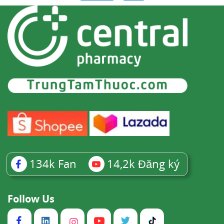
134k
Fan
14,2k
Đăng ký
Follow Us