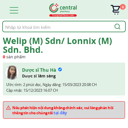
0
Tìm
kiếm
Welip (M) Sdn/ Lonnix (M)
Sdn. Bhd.
0
sản phẩm
Dược sĩ Thu Hà
Dược sĩ lâm sàng
Ước tính: 2 phút đọc,
Ngày đăng:
15/03/2023 20:08 CH
Cập nhật:
15/12/2023 16:07 CH
Nếu phát hiện nội dung không chính xác, vui lòng phản hồi
tại đây
thông tin cho chúng tôi