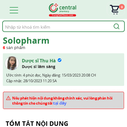
0
Tìm
kiếm
Solopharm
6
sản phẩm
Dược sĩ Thu Hà
Dược sĩ lâm sàng
Ước tính: 4 phút đọc,
Ngày đăng:
15/03/2023 20:08 CH
Cập nhật:
28/10/2023 11:20 SA
Nếu phát hiện nội dung không chính xác, vui lòng phản hồi
tại đây
thông tin cho chúng tôi
TÓM TẮT NỘI DUNG