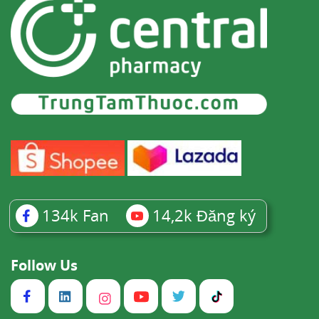
134k
Fan
14,2k
Đăng ký
Follow Us