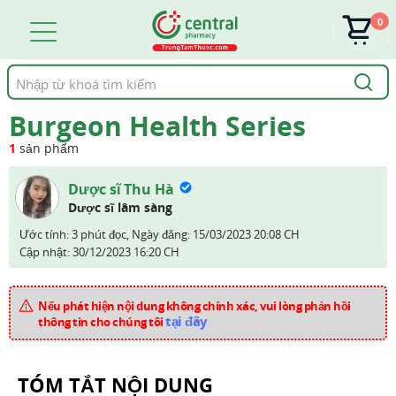
0
Tìm
kiếm
Burgeon Health Series
1
sản phẩm
Dược sĩ Thu Hà
Dược sĩ lâm sàng
Ước tính: 3 phút đọc,
Ngày đăng:
15/03/2023 20:08 CH
Cập nhật:
30/12/2023 16:20 CH
Nếu phát hiện nội dung không chính xác, vui lòng phản hồi
tại đây
thông tin cho chúng tôi
TÓM TẮT NỘI DUNG