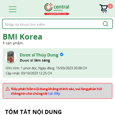
0
Tìm
kiếm
BMI Korea
1
sản phẩm
Dược sĩ Thùy Dung
Dược sĩ lâm sàng
Ước tính: 1 phút đọc,
Ngày đăng:
15/03/2023 20:08 CH
Cập nhật:
03/10/2023 12:25 CH
Nếu phát hiện nội dung không chính xác, vui lòng phản hồi
tại đây
thông tin cho chúng tôi
TÓM TẮT NỘI DUNG