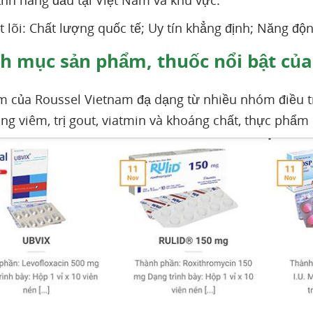
h hàng đầu tại Việt Nam và khu vực.
ốt lõi: Chất lượng quốc tế; Uy tín khẳng định; Năng độn
 mục sản phẩm, thuốc nổi bật của
 của Roussel Vietnam đạ dạng từ nhiều nhóm điều trị
áng viêm, trị gout, viatmin và khoáng chất, thực phẩm 