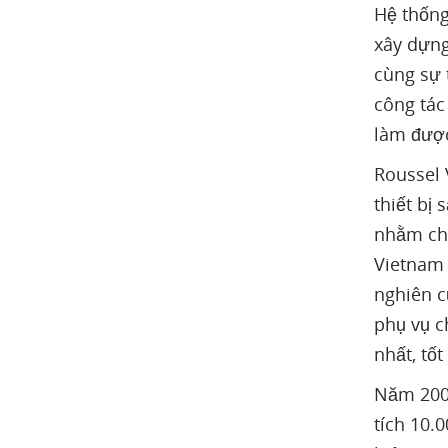
Hệ thống
xây dựng
cùng sự 
công tác
làm được
Roussel 
thiết bị
nhằm chu
Vietnam 
nghiên c
phụ vụ c
nhất, tốt
Năm 2009
tích 10.