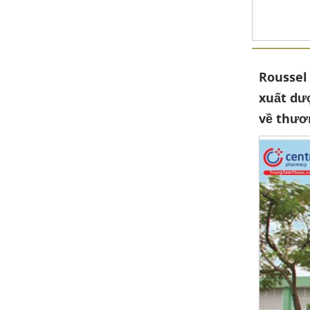
Roussel
xuất dư
về thươ