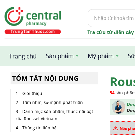
Tìm
kiếm
Tra cứu từ điển cây
Sản phẩm
Mỹ phẩm
Sữ
Trang chủ
Rou
TÓM TẮT NỘI DUNG
54
sản phẩ
Giới thiệu
Tầm nhìn, sứ mệnh phát triển
Dượ
Dượ
Danh mục sản phẩm, thuốc nổi bật
của Roussel Vietnam
Thông tin liên hệ
Nếu phát