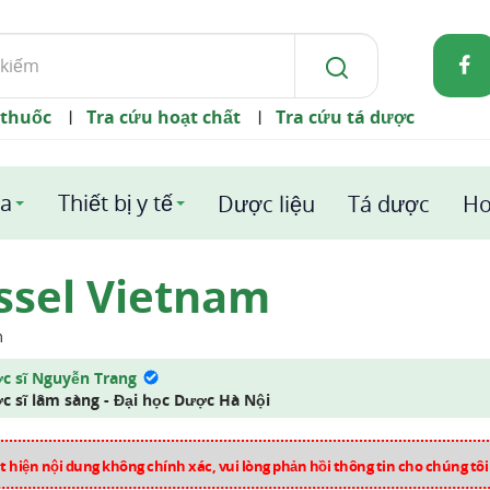
 thuốc
Tra cứu hoạt chất
Tra cứu tá dược
|
|
a
Thiết bị y tế
Dược liệu
Tá dược
Ho
ssel Vietnam
m
c sĩ Nguyễn Trang
c sĩ lâm sàng - Đại học Dược Hà Nội
 hiện nội dung không chính xác, vui lòng phản hồi thông tin cho chúng tô