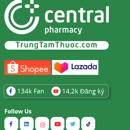
134k
Fan
14,2k
Đăng ký
Follow Us