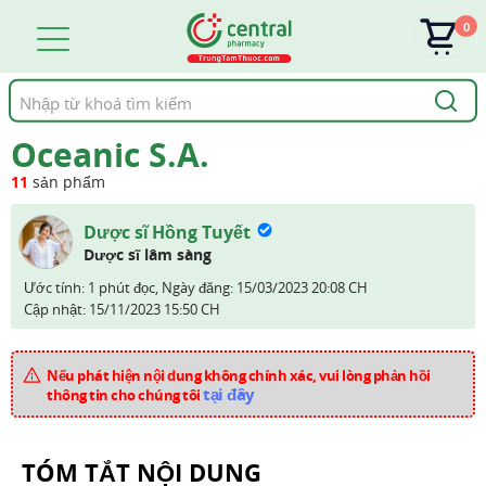
0
Tìm
kiếm
Oceanic S.A.
11
sản phẩm
Dược sĩ Hồng Tuyết
Dược sĩ lâm sàng
Ước tính: 1 phút đọc,
Ngày đăng:
15/03/2023 20:08 CH
Cập nhật:
15/11/2023 15:50 CH
Nếu phát hiện nội dung không chính xác, vui lòng phản hồi
tại đây
thông tin cho chúng tôi
TÓM TẮT NỘI DUNG