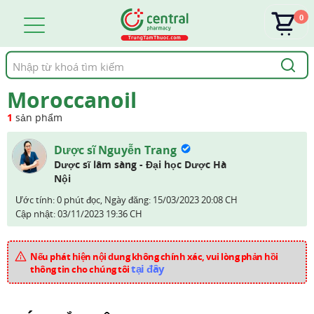
0
Tìm
kiếm
Moroccanoil
1
sản phẩm
Dược sĩ Nguyễn Trang
Dược sĩ lâm sàng - Đại học Dược Hà
Nội
Ước tính: 0 phút đọc,
Ngày đăng:
15/03/2023 20:08 CH
Cập nhật:
03/11/2023 19:36 CH
Nếu phát hiện nội dung không chính xác, vui lòng phản hồi
tại đây
thông tin cho chúng tôi