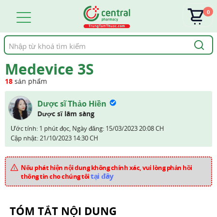
0
Tìm
kiếm
Medevice 3S
18
sản phẩm
Dược sĩ Thảo Hiền
Dược sĩ lâm sàng
Ước tính: 1 phút đọc,
Ngày đăng:
15/03/2023 20:08 CH
Cập nhật:
21/10/2023 14:30 CH
Nếu phát hiện nội dung không chính xác, vui lòng phản hồi
tại đây
thông tin cho chúng tôi
TÓM TẮT NỘI DUNG