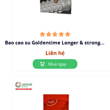
Bao cao su Goldentime Longer & stronger
3in1 “Cá ngựa” (Hộp 12 cái)
Liên hệ
Mua ngay