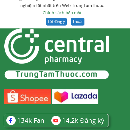
nghiệm tốt nhất trên Web TrungTamThuoc
Chính sách bảo mật
Tôi đồng ý
Thoát
134k
Fan
14,2k
Đăng ký