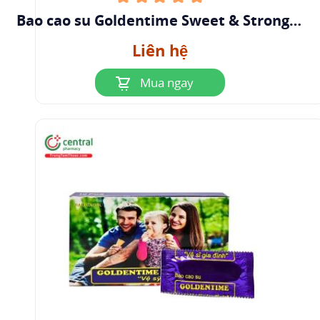
Bao cao su Goldentime Sweet & Stronger
“Bướm đỏ” (Hộp 12 cái)
Liên hệ
Mua ngay