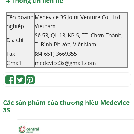
4
Thông tin liên hệ
Tên doanh
Medevice 3S Joint Venture Co., Ltd.
nghiệp
Vietnam
Số 53, QL 13, KP 5, TT. Chơn Thành,
Địa chỉ
T. Bình Phước, Việt Nam
Fax
(84-651) 3669355
Gmail
medevice3s@gmail.com
Các sản phẩm của thương hiệu Medevice
3S