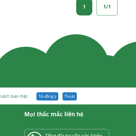
1
1/1
 sách bảo mật
Tôi đồng ý
Thoát
Mọi thắc mắc liên hệ
Tổng đài tư vấn sức khỏe