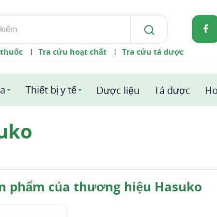
 thuốc
Tra cứu hoạt chất
Tra cứu tá dược
|
|
a
Thiết bị y tế
Dược liệu
Tá dược
Ho
uko
ản phẩm của thương hiệu Hasuko