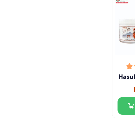
Hasuk
Whit