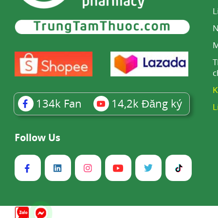
L
N
M
T
c
K
134k
Fan
14,2k
Đăng ký
L
Follow Us