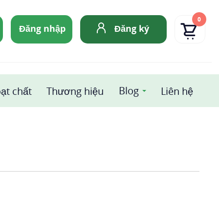
0
Đăng nhập
Đăng ký
Blog
ạt chất
Thương hiệu
Liên hệ