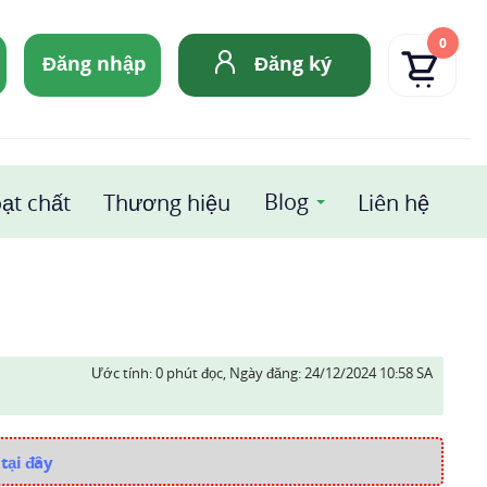
0
Đăng nhập
Đăng ký
Blog
ạt chất
Thương hiệu
Liên hệ
Ước tính: 0 phút đọc,
Ngày đăng:
24/12/2024 10:58 SA
tại đây
i