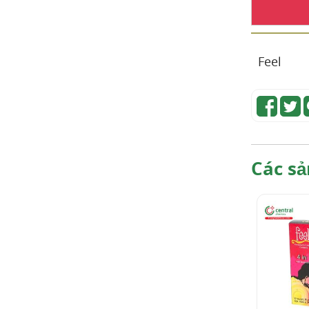
Feel
Các sả