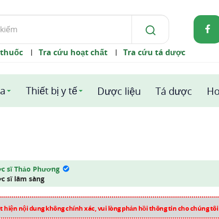
 thuốc
Tra cứu hoạt chất
Tra cứu tá dược
|
|
a
Thiết bị y tế
Dược liệu
Tá dược
Ho
c sĩ Thảo Phương
c sĩ lâm sàng
 hiện nội dung không chính xác, vui lòng phản hồi thông tin cho chúng tô