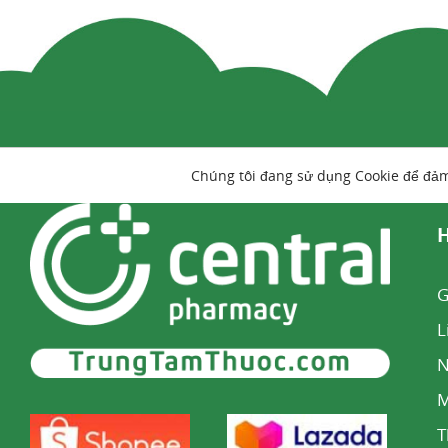
Chúng tôi đang sử dụng Cookie để đả
H
G
L
N
M
T