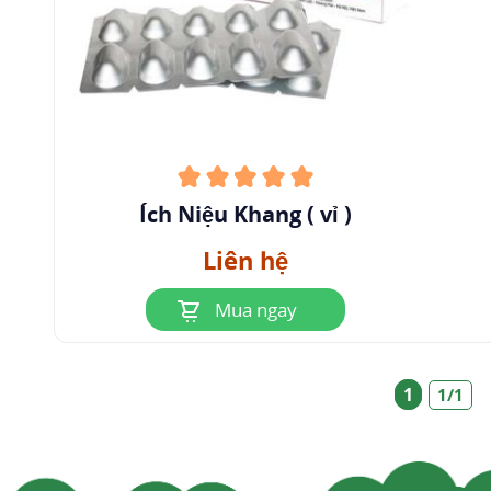
Ích Niệu Khang ( vỉ )
Liên hệ
Mua ngay
1
1/1