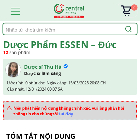
0
Tìm
kiếm
Dược Phẩm ESSEN – Đức
12
sản phẩm
Dược sĩ Thu Hà
Dược sĩ lâm sàng
Ước tính: 0 phút đọc,
Ngày đăng:
15/03/2023 20:08 CH
Cập nhật:
12/01/2024 00:07 SA
Nếu phát hiện nội dung không chính xác, vui lòng phản hồi
tại đây
thông tin cho chúng tôi
TÓM TẮT NỘI DUNG