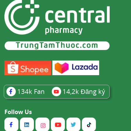
134k
Fan
14,2k
Đăng ký
Follow Us