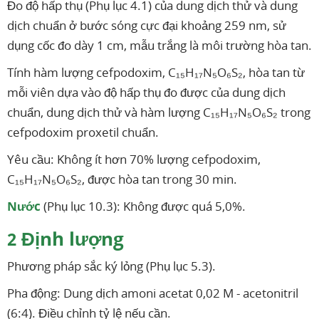
Đo độ hấp thụ (Phụ lục 4.1) của dung dịch thử và dung
dịch chuẩn ở bước sóng cực đại khoảng 259 nm, sử
dụng cốc đo dày 1 cm, mẫu trắng là môi trường hòa tan.
Tính hàm lượng cefpodoxim, C₁₅H₁₇N₅O₆S₂, hòa tan từ
mỗi viên dựa vào độ hấp thụ đo được của dung dịch
chuẩn, dung dịch thử và hàm lượng C₁₅H₁₇N₅O₆S₂ trong
cefpodoxim proxetil chuẩn.
Yêu cầu: Không ít hơn 70% lượng cefpodoxim,
C₁₅H₁₇N₅O₆S₂, được hòa tan trong 30 min.
Nước
(Phụ lục 10.3): Không được quá 5,0%.
Định lượng
2
Phương pháp sắc ký lỏng (Phụ lục 5.3).
Pha động: Dung dịch amoni acetat 0,02 M - acetonitril
(6:4). Điều chỉnh tỷ lệ nếu cần.