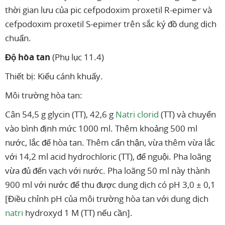
thời gian lưu của pic cefpodoxim proxetil R-epimer và
cefpodoxim proxetil S-epimer trên sắc ký đồ dung dịch
chuẩn.
Độ hòa tan
(Phụ lục 11.4)
Thiết bị: Kiểu cánh khuấy.
Môi trường hòa tan:
Cân 54,5 g glycin (TT), 42,6 g
Natri clorid
(TT) và chuyển
vào bình định mức 1000 ml. Thêm khoảng 500 ml
nước, lắc để hòa tan. Thêm cẩn thận, vừa thêm vừa lắc
với 14,2 ml acid hydrochloric (TT), để nguội. Pha loãng
vừa đủ đến vạch với nước. Pha loãng 50 ml này thành
900 ml với nước để thu được dung dịch có pH 3,0 ± 0,1
[Điều chỉnh pH của môi trường hòa tan với dung dịch
natri
hydroxyd 1 M (TT) nếu cần].