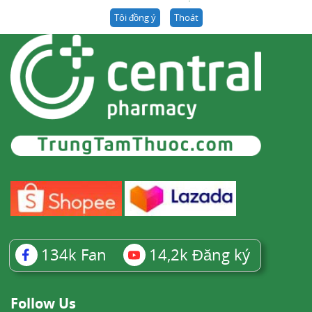
Tôi đồng ý
Thoát
134k
Fan
14,2k
Đăng ký
Follow Us