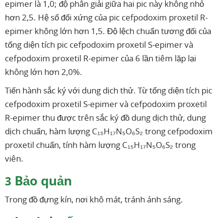
epimer là 1,0; độ phân giải giữa hai pic này không nhỏ
hơn 2,5. Hệ số đối xứng của pic cefpodoxim proxetil R-
epimer không lớn hơn 1,5. Độ lệch chuẩn tương đối của
tổng diện tích pic cefpodoxim proxetil S-epimer và
cefpodoxim proxetil R-epimer của 6 lần tiêm lặp lại
không lớn hơn 2,0%.
Tiến hành sắc ký với dung dịch thử. Từ tổng diện tích pic
cefpodoxim proxetil S-epimer và cefpodoxim proxetil
R-epimer thu được trên sắc ký đồ dung dịch thử, dung
dịch chuẩn, hàm lượng C₁₅H₁₇N₅O₆S₂ trong cefpodoxim
proxetil chuẩn, tính hàm lượng C₁₅H₁₇N₅O₆S₂ trong
viên.
Bảo quản
3
Trong đồ đựng kín, nơi khô mát, tránh ánh sáng.