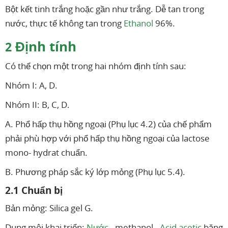
Bột kết tinh trắng hoặc gần như trắng. Dễ tan trong
nước, thực tế không tan trong
Ethanol
96%.
Định tính
2
Có thể chọn một trong hai nhóm định tính sau:
Nhóm I: A, D.
Nhóm II: B, C, D.
A. Phổ hấp thụ hồng ngoại (Phụ lục 4.2) của chế phẩm
phải phù hợp với phổ hấp thụ hồng ngoại của lactose
mono- hydrat chuẩn.
B. Phương pháp sắc ký lớp mỏng (Phụ lục 5.4).
2.1 Chuẩn bị
Bản mỏng: Silica gel G.
Dung môi khai triển:
Nước
- methanol -
Acid acetic
băng