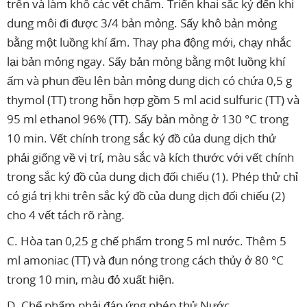
trên và làm khô các vết chấm. Triển khai sắc ký đến khi
dung môi đi được 3/4 bản mỏng. Sấy khô bản mỏng
bằng một luồng khí ấm. Thay pha động mới, chạy nhắc
lại bản mỏng ngay. Sấy bản mỏng bằng một luồng khí
ấm và phun đều lên bản mỏng dung dịch có chứa 0,5 g
thymol (TT) trong hỗn hợp gồm 5 ml acid sulfuric (TT) và
95 ml ethanol 96% (TT). Sấy bản mỏng ở 130 °C trong
10 min. Vết chính trong sắc ký đồ của dung dịch thử
phải giống về vị trí, màu sắc và kích thước với vết chính
trong sắc ký đồ của dung dịch đối chiếu (1). Phép thử chỉ
có giá trị khi trên sắc ký đồ của dung dịch đối chiếu (2)
cho 4 vết tách rõ ràng.
C. Hòa tan 0,25 g chế phẩm trong 5 ml nước. Thêm 5
ml amoniac (TT) và đun nóng trong cách thủy ở 80 °C
trong 10 min, màu đỏ xuất hiện.
D. Chế phẩm phải đáp ứng phép thử Nước.