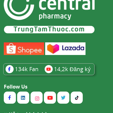
134k
Fan
14,2k
Đăng ký
Follow Us