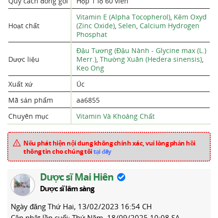
Quy cách đóng gói
Hộp 1 lọ 60 viên
Vitamin E (Alpha Tocopherol)
,
Kẽm Oxyd
Hoạt chất
(Zinc Oxide)
,
Selen
,
Calcium Hydrogen
Phosphat
Đậu Tương (Đậu Nành - Glycine max (L.)
Dược liệu
Merr.)
,
Thường Xuân (Hedera sinensis)
,
Keo Ong
Xuất xứ
Úc
Mã sản phẩm
aa6855
Chuyên mục
Vitamin Và Khoáng Chất
Nếu phát hiện nội dung không chính xác, vui lòng phản hồi
thông tin cho chúng tôi
tại đây
Dược sĩ Mai Hiên
Dược sĩ lâm sàng
Ngày đăng
Thứ Hai, 13/02/2023 16:54 CH
Cập nhật lần cuối:
Thứ Năm, 18/09/2025 10:08 SA