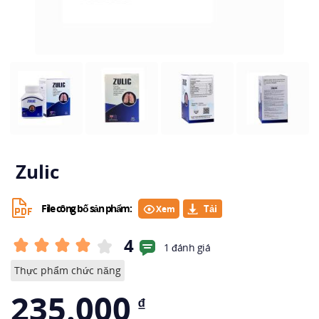
Zulic
File công bố sản phẩm:
Xem
4
1 đánh giá
Thực phẩm chức năng
235.000
₫