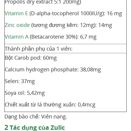
Propolis dry extract 5:1 200mg)
Vitamin E
(D-alpha-tocopherol 1000IU/g): 16 mg
Zinc oxide
(tương đương kẽm: 12mg): 14mg
Vitamin A
(Betacarotene 30%): 6,7 mg
Thành phần phụ của 1 viên:
Bột Carob pod: 60mg
Calcium hydrogen phosphate: 38,08mg
Selen: 37mg
Soya oil: 5,42mg
Chiết xuất từ lá thường xuân: 0,4mcg
Dạng bào chế: Viên nang.
2
Tác dụng của Zulic