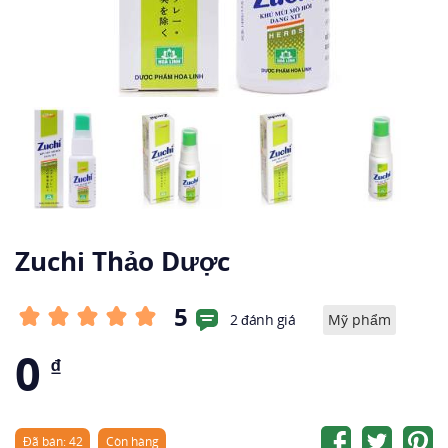
Zuchi Thảo Dược
5
2 đánh giá
Mỹ phẩm
0
₫
Đã bán: 42
Còn hàng