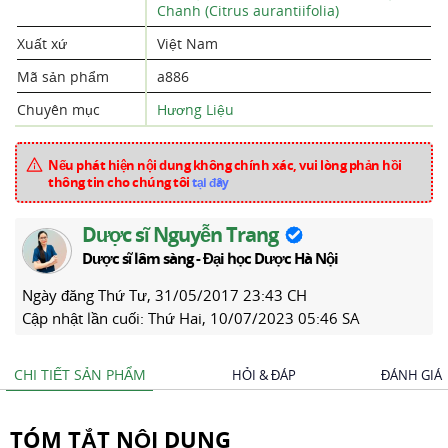
Chanh (Citrus aurantiifolia)
Xuất xứ
Việt Nam
Mã sản phẩm
a886
Chuyên mục
Hương Liệu
Nếu phát hiện nội dung không chính xác, vui lòng phản hồi
thông tin cho chúng tôi
tại đây
Dược sĩ Nguyễn Trang
Dược sĩ lâm sàng - Đại học Dược Hà Nội
Ngày đăng
Thứ Tư, 31/05/2017 23:43 CH
Cập nhật lần cuối:
Thứ Hai, 10/07/2023 05:46 SA
CHI TIẾT SẢN PHẨM
HỎI & ĐÁP
ĐÁNH GIÁ
TÓM TẮT NỘI DUNG