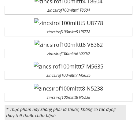
zincsirof100mlttt4 T8604
zincsirof100mlttt5 U8778
zincsirof100mlttt6 V8362
zincsirof100mlttt7 M5635
zincsirof100mlttt8 N5238
* Thực phẩm này không phải là thuốc, không có tác dụng
thay thế thuốc chữa bệnh