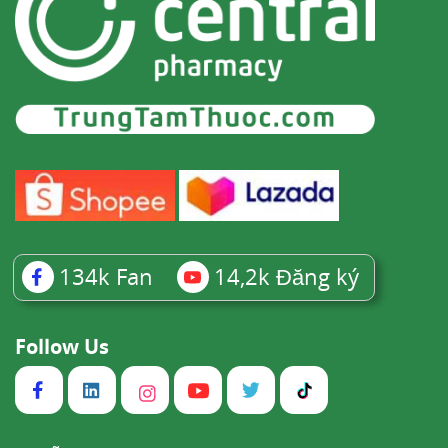
134k
Fan
14,2k
Đăng ký
Follow Us