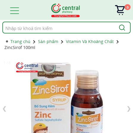
0
Tìm
kiếm
Trang chủ
Sản phẩm
Vitamin Và Khoáng Chất
ZincSirof 100ml
1 / 8
❮
❯