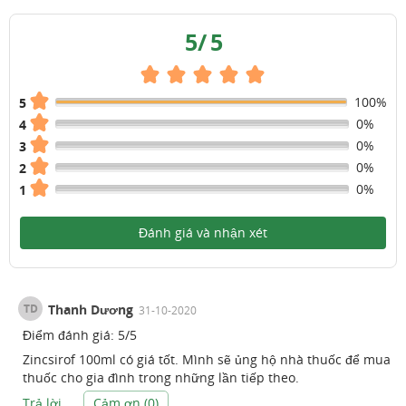
5
/
5
100%
5
0%
4
0%
3
0%
2
0%
1
Đánh giá và nhận xét
TD
Thanh Dương
31-10-2020
Điểm đánh giá:
5
/
5
Zincsirof 100ml có giá tốt. Mình sẽ ủng hộ nhà thuốc để mua
thuốc cho gia đình trong những lần tiếp theo.
Trả lời
Cảm ơn (
0
)