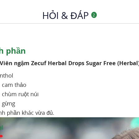
HỎI & ĐÁP
2
h phần
Viên ngậm Zecuf Herbal Drops Sugar Free (Herbal
nthol
 cam thảo
 chùm ruột núi
ô gừng
nh phần khác vừa đủ.