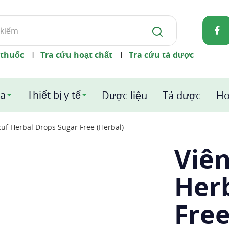
 thuốc
Tra cứu hoạt chất
Tra cứu tá dược
|
|
a
Thiết bị y tế
Dược liệu
Tá dược
Ho
uf Herbal Drops Sugar Free (Herbal)
Viê
Her
Free