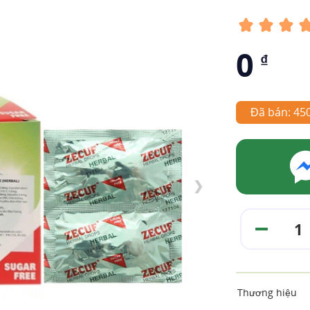
0
₫
Đã bán: 45
❯
Thương hiệu