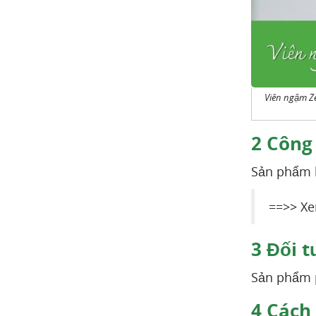
Viên ngậm Ze
2
Công
Sản phẩm h
==>> X
3
Đối t
Sản phẩm p
4
Cách 