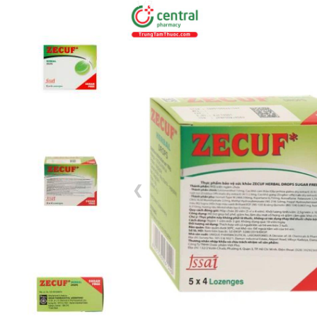
1 / 7
❮