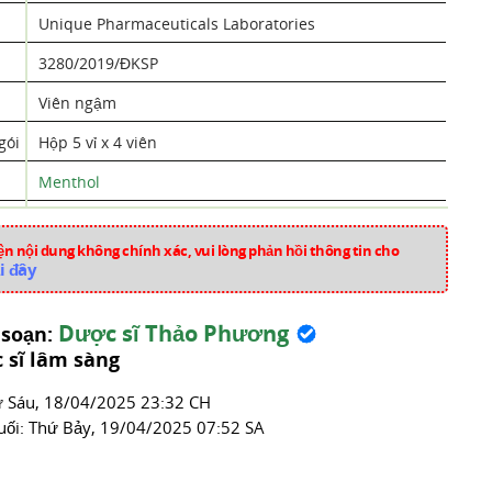
Unique Pharmaceuticals Laboratories
3280/2019/ĐKSP
Viên ngậm
gói
Hộp 5 vỉ x 4 viên
Menthol
Gừng (Khương - Zingiber officinale)
,
Cam Thảo Bắc
(Glycyrrhiza spp. Fabaceae)
,
Me Rừng (Lý Gai -
n nội dung không chính xác, vui lòng phản hồi thông tin cho
Phyllanthus emblica)
i đây
Ấn Độ
Dược sĩ Thảo Phương
 soạn:
nn192
 sĩ lâm sàng
Thuốc Hô Hấp
́ Sáu, 18/04/2025 23:32 CH
uối:
Thứ Bảy, 19/04/2025 07:52 SA