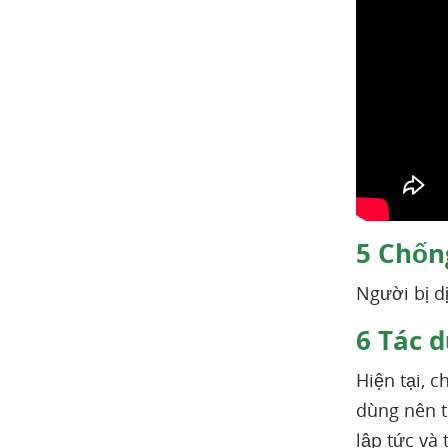
5
Chống
Người bị d
6
Tác d
Hiện tại, 
dùng nên t
lập tức và 