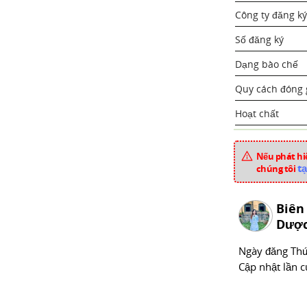
Công ty đăng ký
Số đăng ký
Dạng bào chế
Quy cách đóng 
Hoạt chất
Dược liệu
Nếu phát hiệ
tạ
chúng tôi
Xuất xứ
Biên
Mã sản phẩm
Dược
Chuyên mục
Ngày đăng
Thư
Cập nhật lần c