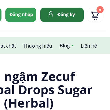
0
Đăng nhập
Đăng ký
Blog
ạt chất
Thương hiệu
Liên hệ
n ngậm Zecuf
bal Drops Sugar
 (Herbal)