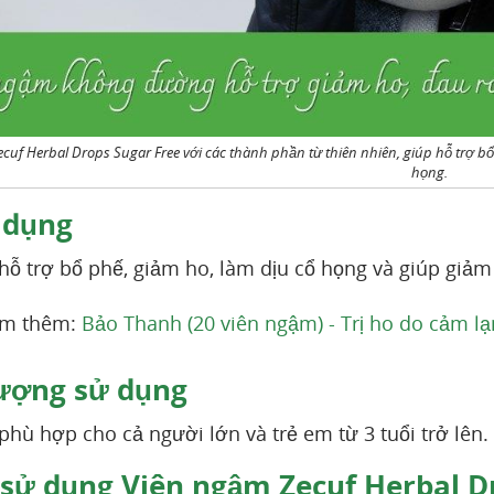
cuf Herbal Drops Sugar Free với các thành phần từ thiên nhiên, giúp hỗ trợ b
họng.
 dụng
ỗ trợ bổ phế, giảm ho, làm dịu cổ họng và giúp giảm
em thêm:
Bảo Thanh (20 viên ngậm) - Trị ho do cảm l
ượng sử dụng
hù hợp cho cả người lớn và trẻ em từ 3 tuổi trở lên.
sử dụng Viên ngậm Zecuf Herbal Dr