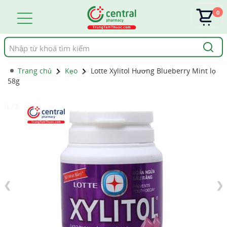
0
Tìm
kiếm
Trang chủ
Kẹo
Lotte Xylitol Hương Blueberry Mint lọ
58g
1 / 2
❮
❯