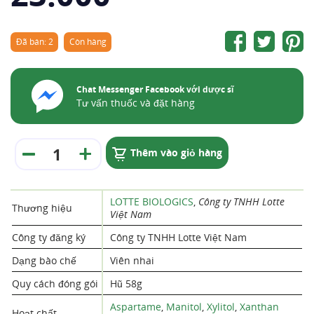
Đã bán: 2
Còn hàng
Chat Messenger Facebook với dược sĩ
Tư vấn thuốc và đặt hàng
Thêm vào giỏ hàng
LOTTE BIOLOGICS
,
Công ty TNHH Lotte
Thương hiệu
Việt Nam
Công ty đăng ký
Công ty TNHH Lotte Việt Nam
Dạng bào chế
Viên nhai
Quy cách đóng gói
Hũ 58g
Aspartame
,
Manitol
,
Xylitol
,
Xanthan
Hoạt chất