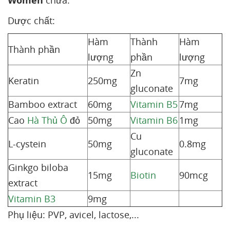
Women
chứa:
Dược chất:
Hàm
Thành
Hàm
Thành phần
lượng
phần
lượng
Zn
Keratin
250mg
7mg
gluconate
Bamboo extract
60mg
Vitamin B5
7mg
Cao
Hà Thủ Ô
đỏ
50mg
Vitamin B6
1mg
Cu
L-cystein
50mg
0.8mg
gluconate
Ginkgo biloba
15mg
Biotin
90mcg
extract
Vitamin B3
9mg
Phụ liệu: PVP, avicel, lactose,...