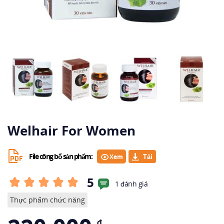
Welhair For Women
File công bố sản phẩm:
Xem
5
1 đánh giá
Thực phẩm chức năng
₫