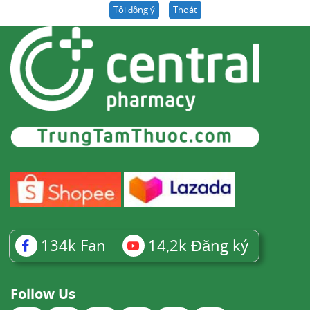
Tôi đồng ý
Thoát
134k
Fan
14,2k
Đăng ký
Follow Us