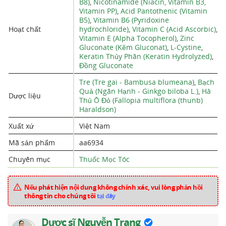
B8)
,
Nicotinamide (Niacin, Vitamin B3,
Vitamin PP)
,
Acid Pantothenic (Vitamin
B5)
,
Vitamin B6 (Pyridoxine
Hoạt chất
hydrochloride)
,
Vitamin C (Acid Ascorbic)
,
Vitamin E (Alpha Tocopherol)
,
Zinc
Gluconate (Kẽm Gluconat)
,
L-Cystine
,
Keratin Thủy Phân (Keratin Hydrolyzed)
,
Đồng Gluconate
Tre (Tre gai - Bambusa blumeana)
,
Bạch
Quả (Ngân Hạnh - Ginkgo biloba L.)
,
Hà
Dược liệu
Thủ Ô Đỏ (Fallopia multiflora (thunb)
Haraldson)
Xuất xứ
Việt Nam
Mã sản phẩm
aa6934
Chuyên mục
Thuốc Mọc Tóc
Nếu phát hiện nội dung không chính xác, vui lòng phản hồi
thông tin cho chúng tôi
tại đây
Dược sĩ Nguyễn Trang