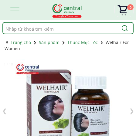
0
Tìm
kiếm
Trang chủ
Sản phẩm
Thuốc Mọc Tóc
Welhair For
Women
1 / 10
❮
❯