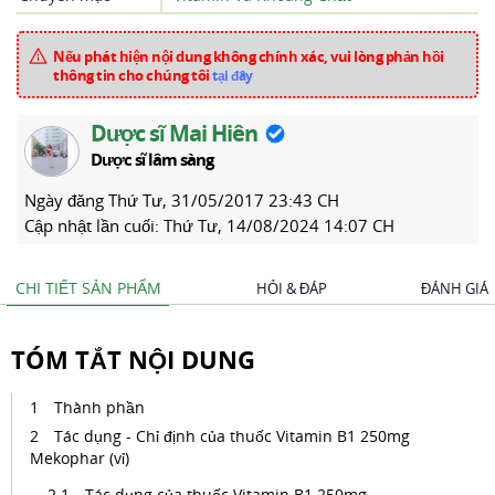
Nếu phát hiện nội dung không chính xác, vui lòng phản hồi
thông tin cho chúng tôi
tại đây
Dược sĩ Mai Hiên
Dược sĩ lâm sàng
Ngày đăng
Thứ Tư, 31/05/2017 23:43 CH
Cập nhật lần cuối:
Thứ Tư, 14/08/2024 14:07 CH
CHI TIẾT SẢN PHẨM
HỎI & ĐÁP
ĐÁNH GIÁ
TÓM TẮT NỘI DUNG
Thành phần
Tác dụng - Chỉ định của thuốc Vitamin B1 250mg
Mekophar (vỉ)
Tác dụng của thuốc Vitamin B1 250mg