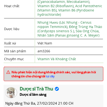
(Cyanocobalamin, Mecobalamin)
,
Hoạt chất
Vitamin B2 (Riboflavin)
,
Acid Pantothenic
(Vitamin B5)
,
Vitamin B6 (Pyridoxine
hydrochloride)
Nhung Hươu (Lộc Nhung - Cervus
nippon Temminck)
,
Đông Trùng Hạ Thảo
Dược liệu
(Cordyceps sinensis S.)
,
Sữa Ong Chúa
,
Nhân Sâm (Panax ginseng C. A. Meyer)
Xuất xứ
Việt Nam
Mã sản phẩm
am3266
Chuyên mục
Vitamin Và Khoáng Chất
Nếu phát hiện nội dung không chính xác, vui lòng phản hồi
thông tin cho chúng tôi
tại đây
Dược sĩ Trà Thu
Dược sĩ lâm sàng
Ngày đăng
Thứ Ba, 27/02/2024 21:00 CH