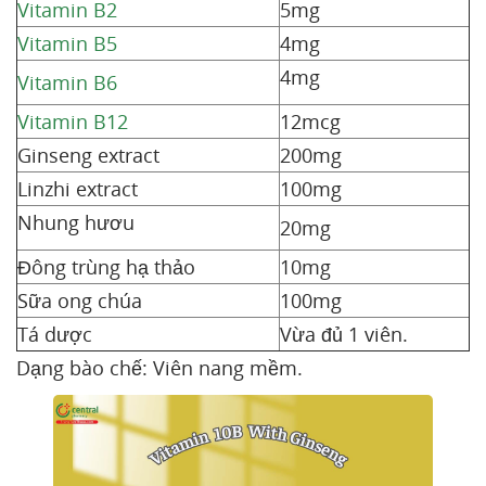
Vitamin B2
5mg
Vitamin B5
4mg
4mg
Vitamin B6
Vitamin B12
12mcg
Ginseng extract
200mg
Linzhi extract
100mg
Nhung hươu
20mg
Đông trùng hạ thảo
10mg
Sữa ong chúa
100mg
Tá dược
Vừa đủ 1 viên.
Dạng bào chế: Viên nang mềm.