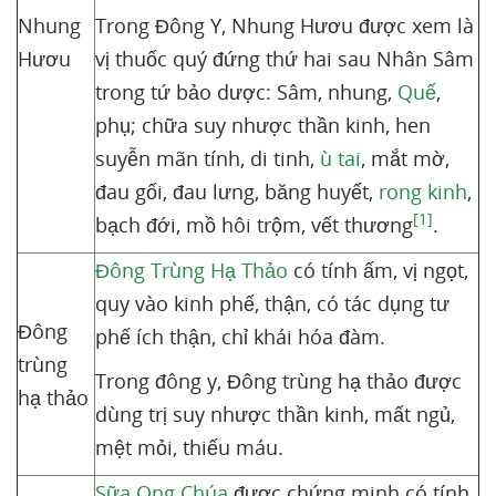
Nhung
Trong Đông Y, Nhung Hươu được xem là
Hươu
vị thuốc quý đứng thứ hai sau Nhân Sâm
trong tứ bảo dược: Sâm, nhung,
Quế
,
phụ; chữa suy nhược thần kinh, hen
suyễn mãn tính, di tinh,
ù tai
, mắt mờ,
đau gối, đau lưng, băng huyết,
rong kinh
,
[1]
bạch đới, mồ hôi trộm, vết thương
.
Đông Trùng Hạ Thảo
có tính ấm, vị ngọt,
quy vào kinh phế, thận, có tác dụng tư
Đông
phế ích thận, chỉ khái hóa đàm.
trùng
Trong đông y, Đông trùng hạ thảo được
hạ thảo
dùng trị suy nhược thần kinh, mất ngủ,
mệt mỏi, thiếu máu.
Sữa Ong Chúa
được chứng minh có tính