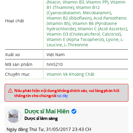
(Niacin, Vitamin B3, Vitamin PP)
,
Vitamin
B1 (Thiamine)
,
Vitamin B12
(Cyanocobalamin, Mecobalamin)
,
Vitamin B2 (Riboflavin)
,
Acid Pantothenic
Hoạt chất
(Vitamin B5)
,
Vitamin B6 (Pyridoxine
hydrochloride)
,
Vitamin C (Acid Ascorbic)
,
Vitamin D3 (Cholecalciferol, Calcitriol)
,
Vitamin E (Alpha Tocopherol)
,
Lysine
,
L-
Leucine
,
L-Threonine
Xuất xứ
Việt Nam
Mã sản phẩm
hm5210
Chuyên mục
Vitamin Và Khoáng Chất
Nếu phát hiện nội dung không chính xác, vui lòng phản hồi
thông tin cho chúng tôi
tại đây
Dược sĩ Mai Hiên
Dược sĩ lâm sàng
Ngày đăng
Thứ Tư, 31/05/2017 23:43 CH