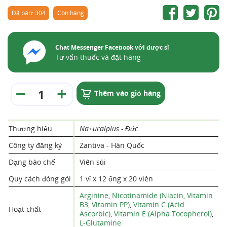
Đã bán: 304
Còn hàng
Chat Messenger Facebook với dược sĩ
Tư vấn thuốc và đặt hàng
Thêm vào giỏ hàng
Thương hiệu
Na+uralplus - Đức.
Công ty đăng ký
Zantiva - Hàn Quốc
Dạng bào chế
Viên sủi
Quy cách đóng gói
1 vỉ x 12 ống x 20 viên
Arginine
,
Nicotinamide (Niacin, Vitamin
B3, Vitamin PP)
,
Vitamin C (Acid
Hoạt chất
Ascorbic)
,
Vitamin E (Alpha Tocopherol)
,
L-Glutamine