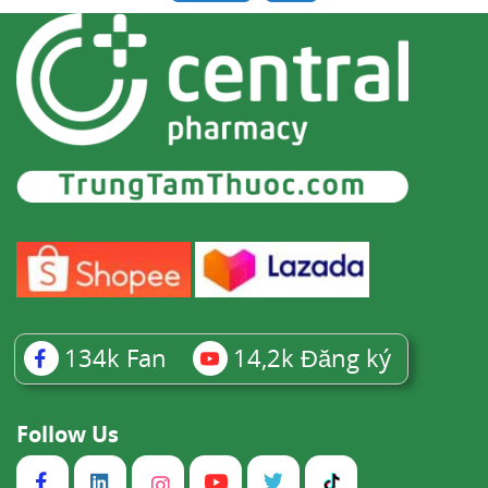
134k
Fan
14,2k
Đăng ký
Follow Us