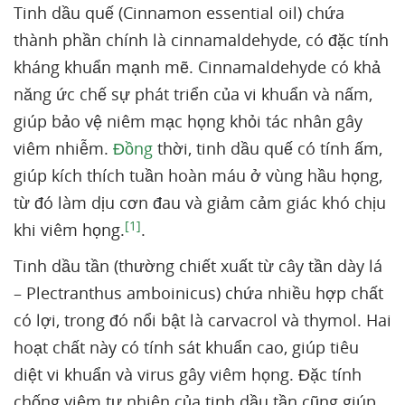
Tinh dầu quế (Cinnamon essential oil) chứa
thành phần chính là cinnamaldehyde, có đặc tính
kháng khuẩn mạnh mẽ. Cinnamaldehyde có khả
năng ức chế sự phát triển của vi khuẩn và nấm,
giúp bảo vệ niêm mạc họng khỏi tác nhân gây
viêm nhiễm.
Đồng
thời, tinh dầu quế có tính ấm,
giúp kích thích tuần hoàn máu ở vùng hầu họng,
từ đó làm dịu cơn đau và giảm cảm giác khó chịu
[1]
khi viêm họng.
.
Tinh dầu tần (thường chiết xuất từ cây tần dày lá
– Plectranthus amboinicus) chứa nhiều hợp chất
có lợi, trong đó nổi bật là carvacrol và thymol. Hai
hoạt chất này có tính sát khuẩn cao, giúp tiêu
diệt vi khuẩn và virus gây viêm họng. Đặc tính
chống viêm tự nhiên của tinh dầu tần cũng giúp