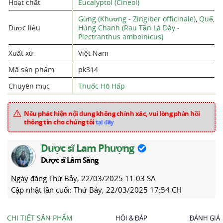
Hoạt chất
Eucalyptol (Cineol)
Gừng (Khương - Zingiber officinale)
,
Quế
,
Dược liệu
Húng Chanh (Rau Tần Lá Dày -
Plectranthus amboinicus)
Xuất xứ
Việt Nam
Mã sản phẩm
pk314
Chuyên mục
Thuốc Hô Hấp
Nếu phát hiện nội dung không chính xác, vui lòng phản hồi
thông tin cho chúng tôi
tại đây
Dược sĩ Lam Phượng
Dược sĩ Lâm Sàng
Ngày đăng
Thứ Bảy, 22/03/2025 11:03 SA
Cập nhật lần cuối:
Thứ Bảy, 22/03/2025 17:54 CH
CHI TIẾT SẢN PHẨM
HỎI & ĐÁP
ĐÁNH GIÁ