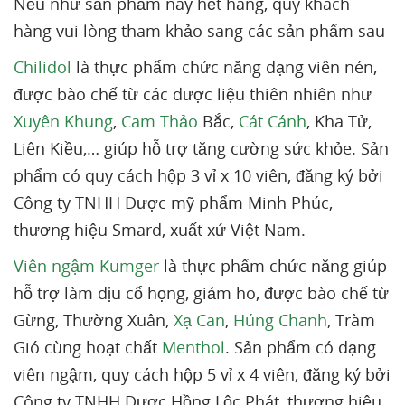
Nếu như sản phẩm này hết hàng, quý khách
hàng vui lòng tham khảo sang các sản phẩm sau
Chilidol
là thực phẩm chức năng dạng viên nén,
được bào chế từ các dược liệu thiên nhiên như
Xuyên Khung
,
Cam Thảo
Bắc,
Cát Cánh
, Kha Tử,
Liên Kiều,… giúp hỗ trợ tăng cường sức khỏe. Sản
phẩm có quy cách hộp 3 vỉ x 10 viên, đăng ký bởi
Công ty TNHH Dược mỹ phẩm Minh Phúc,
thương hiệu Smard, xuất xứ Việt Nam.
Viên ngậm Kumger
là thực phẩm chức năng giúp
hỗ trợ làm dịu cổ họng, giảm ho, được bào chế từ
Gừng, Thường Xuân,
Xạ Can
,
Húng Chanh
, Tràm
Gió cùng hoạt chất
Menthol
. Sản phẩm có dạng
viên ngậm, quy cách hộp 5 vỉ x 4 viên, đăng ký bởi
Công ty TNHH Dược Hồng Lộc Phát, thương hiệu