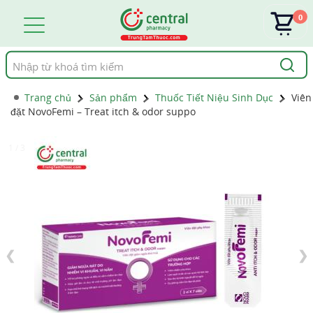
0
Tìm
kiếm
Trang chủ
Sản phẩm
Thuốc Tiết Niệu Sinh Dục
Viên
đặt NovoFemi – Treat itch & odor suppo
1 / 3
❮
❯