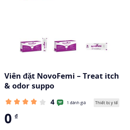
Viên đặt NovoFemi – Treat itch
& odor suppo
4
1 đánh giá
Thiết bị y tế
0
₫