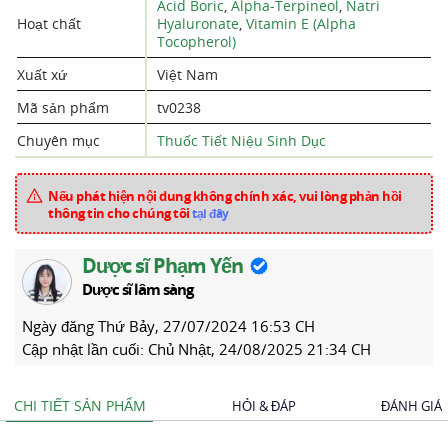
Acid Boric
,
Alpha-Terpineol
,
Natri
Hoạt chất
Hyaluronate
,
Vitamin E (Alpha
Tocopherol)
Xuất xứ
Việt Nam
Mã sản phẩm
tv0238
Chuyên mục
Thuốc Tiết Niệu Sinh Dục
Nếu phát hiện nội dung không chính xác, vui lòng phản hồi
thông tin cho chúng tôi
tại đây
Dược sĩ Phạm Yến
Dược sĩ lâm sàng
Ngày đăng
Thứ Bảy, 27/07/2024 16:53 CH
Cập nhật lần cuối:
Chủ Nhật, 24/08/2025 21:34 CH
CHI TIẾT SẢN PHẨM
HỎI & ĐÁP
ĐÁNH GIÁ