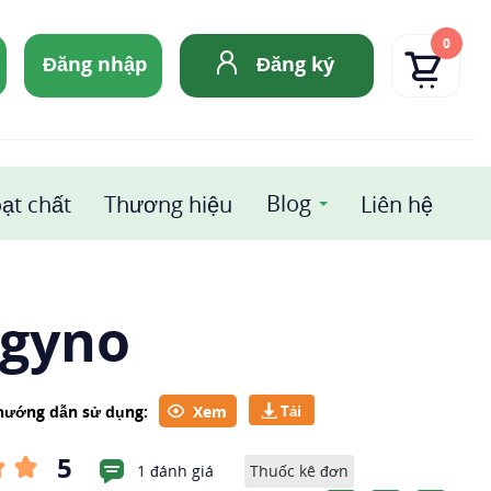
0
Đăng nhập
Đăng ký
Blog
ạt chất
Thương hiệu
Liên hệ
ygyno
 hướng dẫn sử dụng:
Xem
5
1 đánh giá
Thuốc kê đơn