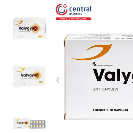
1 / 15
❮