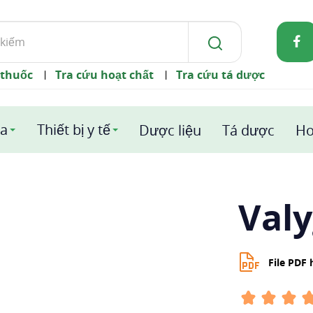
 thuốc
Tra cứu hoạt chất
Tra cứu tá dược
|
|
a
Thiết bị y tế
Dược liệu
Tá dược
Ho
Val
File PDF