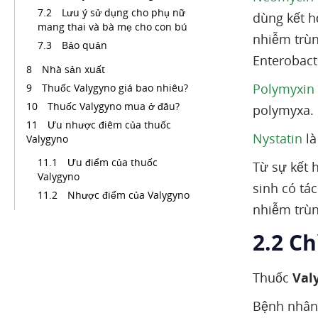
Lưu ý sử dụng cho phụ nữ
dùng kết 
mang thai và bà mẹ cho con bú
nhiễm trùn
Bảo quản
Enterobacte
Nhà sản xuất
Polymyxin
Thuốc Valygyno giá bao nhiêu?
Thuốc Valygyno mua ở đâu?
polymyxa.
Ưu nhược điêm của thuốc
Nystatin
là
Valygyno
Ưu điểm của thuốc
Từ sự kết 
Valygyno
sinh có tá
Nhược điểm của Valygyno
nhiễm trùn
2.2 Ch
Thuốc
Val
Bệnh nhân