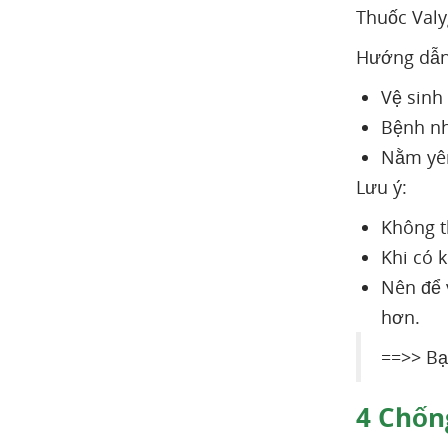
Thuốc Val
Hướng dẫn
Vệ sinh
Bệnh nh
Nằm yên
Lưu ý:
Không t
Khi có 
Nên để 
hơn.
==>> Bạ
4
Chống