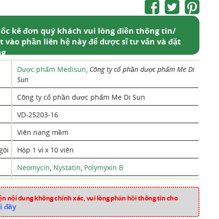
ốc kê đơn quý khách vui lòng điền thông tin/
t vào phần liên hệ này để dược sĩ tư vấn và đặt
ng
Dược phẩm Medisun
,
Công ty cổ phần dược phẩm Me Di
Sun
Công ty cổ phần dược phẩm Me Di Sun
VD-25203-16
Viên nang mềm
gói
Hộp 1 vỉ x 10 viên
Neomycin
,
Nystatin
,
Polymyxin B
Việt Nam
n nội dung không chính xác, vui lòng phản hồi thông tin cho
aa2610
i đây