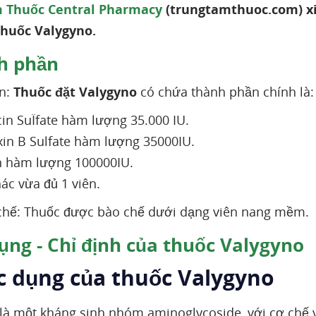
 Thuốc Central Pharmacy
(trungtamthuoc.com) xin
thuốc Valygyno.
h phần
n:
Thuốc đặt Valygyno
có chứa thành phần chính là:
n SuÏfate hàm lượng 35.000 IU.
in B Sulfate hàm lượng 35000IU.
n hàm lượng 100000IU.
ác vừa đủ 1 viên.
chế: Thuốc được bào chế dưới dạng viên nang mềm.
ụng - Chỉ định của thuốc Valygyno
ác dụng của thuốc Valygyno
là một kháng sinh nhóm aminoglycoside, với cơ chế 