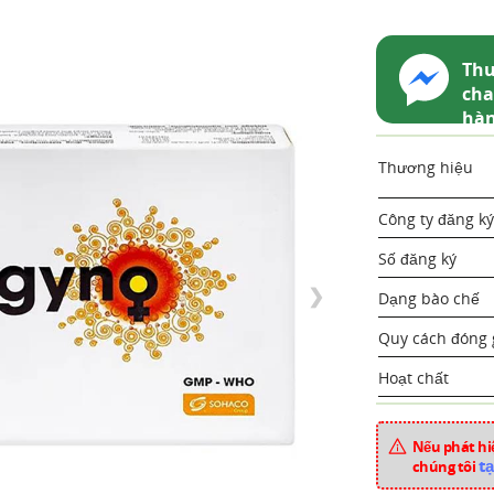
Thu
cha
hà
Thương hiệu
Công ty đăng ký
Số đăng ký
❯
Dạng bào chế
Quy cách đóng 
Hoạt chất
Xuất xứ
Nếu phát hiệ
Mã sản phẩm
tạ
chúng tôi