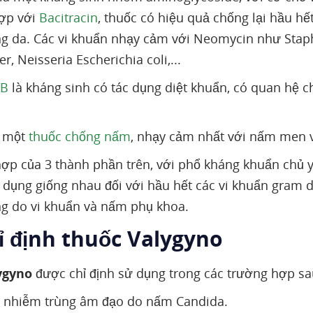
hợp với
Bacitracin
, thuốc có hiệu quả chống lại hầu 
g da. Các vi khuẩn nhạy cảm với Neomycin như Stap
r, Neisseria Escherichia coli,...
 B
là kháng sinh có tác dụng diệt khuẩn, có quan hệ c
 một
thuốc chống nấm
, nhạy cảm nhất với nấm men v
hợp của 3 thành phần trên, với phổ kháng khuẩn chủ 
c dụng giống nhau đối với hầu hết các vi khuẩn gram 
g do vi khuẩn và nấm phụ khoa.
ỉ định thuốc Valygyno
ygyno
được chỉ định sử dụng trong các trường hợp sa
 nhiễm trùng âm đạo do nấm Candida.