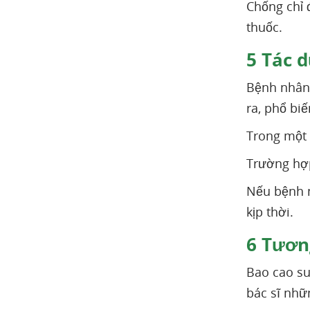
Chống chỉ 
thuốc.
5
Tác d
Bệnh nhân 
ra, phổ bi
Trong một 
Trường hợp
Nếu bệnh n
kịp thời.
6
Tương
Bao cao s
bác sĩ nhữ