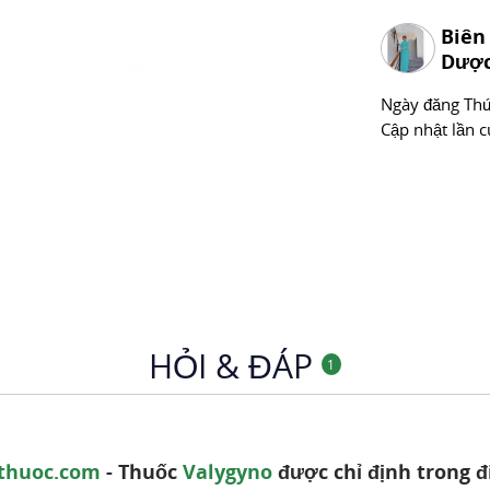
Chuyên mục
Biên
Dược
Ngày đăng
Thư
Cập nhật lần c
HỎI & ĐÁP
1
thuoc.com
- Thuốc
Valygyno
được chỉ định trong đ