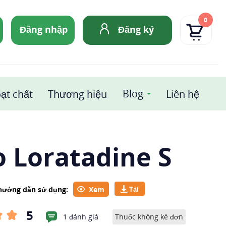
0
Đăng nhập
Đăng ký
Blog
ạt chất
Thương hiệu
Liên hệ
 Loratadine S
 hướng dẫn sử dụng:
Xem
5
1 đánh giá
Thuốc không kê đơn