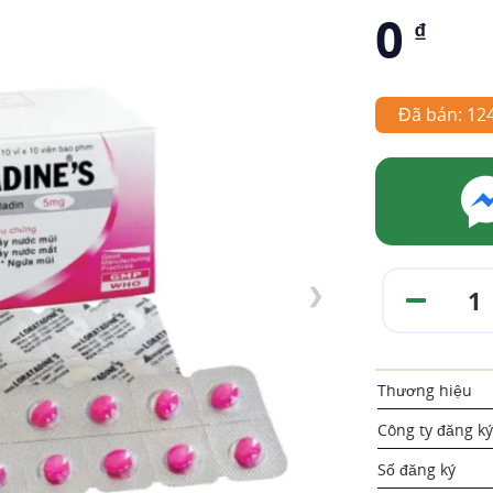
0
₫
Đã bán: 12
❯
Thương hiệu
Công ty đăng ký
Số đăng ký