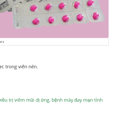
ne s
̣c trong viên nén.
iều trị viêm mũi dị ứng, bệnh mày đay mạn tính