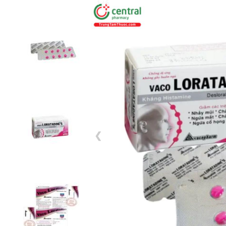
1 / 5
❮