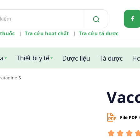
 thuốc
Tra cứu hoạt chất
Tra cứu tá dược
|
|
a
Thiết bị y tế
Dược liệu
Tá dược
Ho
ratadine S
Vaco
File PDF