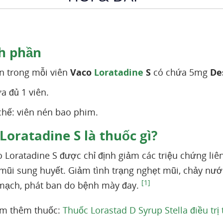
h phần
 trong mỗi viên
Vaco
Loratadine
S
có chứa 5mg
De
̀a đủ 1 viên.
hế: viên nén bao phim.
Loratadine S là thuốc gì?
Loratadine S được chỉ định giảm các triệu chứng liên
mũi sung huyết. Giảm tình trạng nghẹt mũi, chảy nươ
[1]
ạch, phát ban do bệnh mày đay.
em thêm thuốc:
Thuốc Lorastad D Syrup Stella điều tr