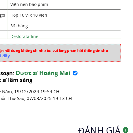
Viên nén bao phim
gói
Hộp 10 vỉ x 10 viên
36 tháng
Desloratadine
Việt Nam
n nội dung không chính xác, vui lòng phản hồi thông tin cho
i đây
nn1774
Thuốc Chống Dị Ứng
Dược sĩ Hoàng Mai
 soạn:
 sĩ lâm sàng
́ Năm, 19/12/2024 19:54 CH
uối:
Thứ Sáu, 07/03/2025 19:13 CH
ĐÁNH GIÁ
1