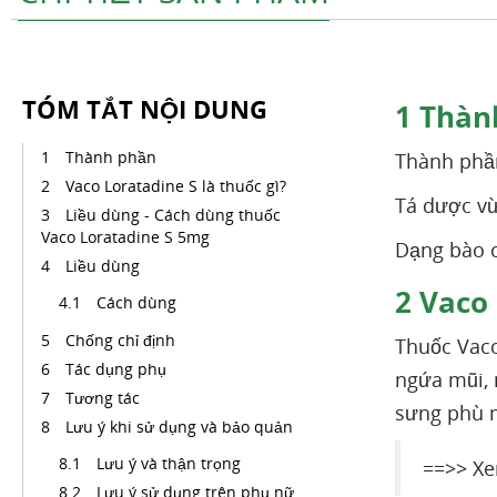
TÓM TẮT NỘI DUNG
1
Thàn
Thành phần
Thành phần
Vaco Loratadine S là thuốc gì?
Tá dược vư
Liều dùng - Cách dùng thuốc
Vaco Loratadine S 5mg
Dạng bào c
Liều dùng
2
Vaco 
Cách dùng
Chống chỉ định
Thuốc Vaco 
Tác dụng phụ
ngứa mũi, 
Tương tác
sưng phù m
Lưu ý khi sử dụng và bảo quản
Lưu ý và thận trọng
==>> X
Lưu ý sử dụng trên phụ nữ