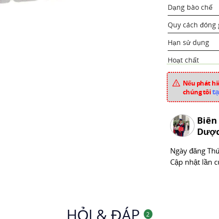
Dạng bào chế
Quy cách đóng 
Hạn sử dụng
Hoạt chất
Xuất xứ
Nếu phát hiệ
tạ
chúng tôi
Mã sản phẩm
Chuyên mục
Biên
Dược
Ngày đăng
Thư
Cập nhật lần c
HỎI & ĐÁP
2