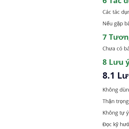
6
Tác d
Các tác du
Nếu gặp bâ
7
Tương
Chưa có ba
8
Lưu ý
8.1 L
Không dùng 
Thận trọn
Không tự ý
Đọc kỹ hươ