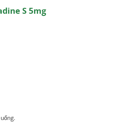
adine S 5mg
 uống.