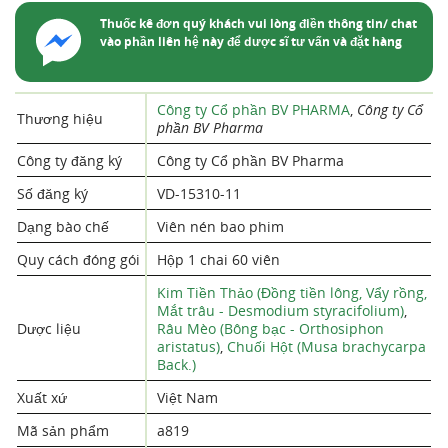
Thuốc kê đơn quý khách vui lòng điền thông tin/ chat
vào phần liên hệ này để dược sĩ tư vấn và đặt hàng
Công ty Cổ phần BV PHARMA
,
Công ty Cổ
Thương hiệu
phần BV Pharma
Công ty đăng ký
Công ty Cổ phần BV Pharma
Số đăng ký
VD-15310-11
Dạng bào chế
Viên nén bao phim
Quy cách đóng gói
Hộp 1 chai 60 viên
Kim Tiền Thảo (Đồng tiền lông, Vẩy rồng,
Mắt trâu - Desmodium styracifolium)
,
Dược liệu
Râu Mèo (Bông bạc - Orthosiphon
aristatus)
,
Chuối Hột (Musa brachycarpa
Back.)
Xuất xứ
Việt Nam
Mã sản phẩm
a819