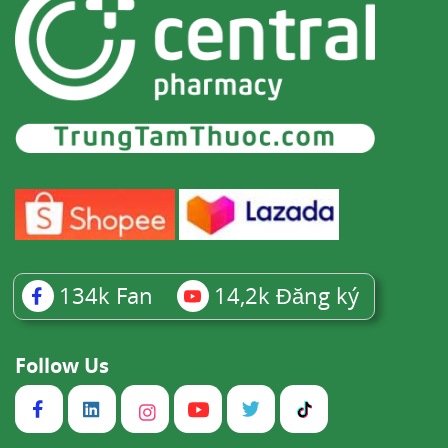
134k
Fan
14,2k
Đăng ký
Follow Us