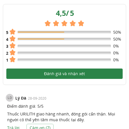
4,5
/
5
50%
5
50%
4
0%
3
0%
2
0%
1
Đánh giá và nhận xét
LD
Lý Đà
28-09-2020
Điểm đánh giá:
5
/
5
Thuốc URILITH giao hàng nhanh, đóng gói cẩn thận. Mọi
người có thể yên tâm mua thuốc tại đây.
Trả lời
Cảm ơn (
7
)