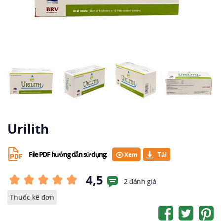
Urilith
File PDF hướng dẫn sử dụng:
Xem
4,5
2 đánh giá
Thuốc kê đơn