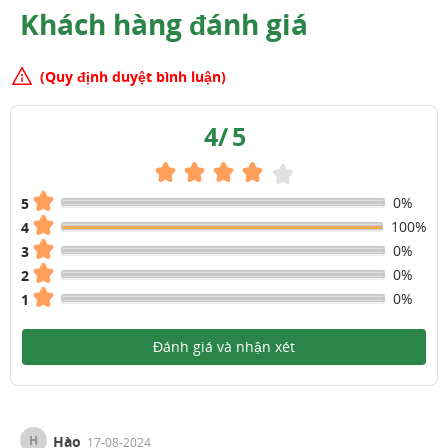
Khách hàng đánh giá
(Quy định duyệt bình luận)
4
/
5
0%
5
100%
4
0%
3
0%
2
0%
1
Đánh giá và nhận xét
H
Hào
17-08-2024