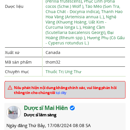
(Perilla frutescens)
,
Phục Linh (Poria
Dược liệu
cocos (Schw.) Wolf )
,
Táo Mèo (Sơn Tra,
Chua Chát - Docynia indica)
,
Thanh Hao
Hoa Vàng (Artemisia annua L.)
,
Nghệ
Vàng (Khương Hoàng, Uất Kim -
Curcuma longa L.)
,
Hoàng Cầm
(Scutellaria baicalensis Georgi)
,
Đại
Hoàng (Rheum spp.)
,
Hương Phụ (Cỏ Gấu
- Cyperus rotundus L.)
Xuất xứ
Canada
Mã sản phẩm
thom32
Chuyên mục
Thuốc Trị Ung Thư
Nếu phát hiện nội dung không chính xác, vui lòng phản hồi
thông tin cho chúng tôi
tại đây
Dược sĩ Mai Hiên
Dược sĩ lâm sàng
Ngày đăng
Thứ Bảy, 17/08/2024 08:08 SA