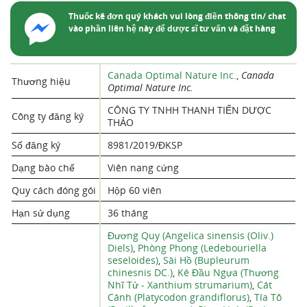
Thuốc kê đơn quý khách vui lòng điền thông tin/ chat
vào phần liên hệ này để dược sĩ tư vấn và đặt hàng
Canada Optimal Nature Inc.
,
Canada
Thương hiệu
Optimal Nature Inc.
CÔNG TY TNHH THANH TIẾN DƯỢC
Công ty đăng ký
THẢO
Số đăng ký
8981/2019/ĐKSP
Dạng bào chế
Viên nang cứng
Quy cách đóng gói
Hộp 60 viên
Hạn sử dụng
36 tháng
Đương Quy (Angelica sinensis (Oliv.)
Diels)
,
Phòng Phong (Ledebouriella
seseloides)
,
Sài Hồ (Bupleurum
chinesnis DC.)
,
Ké Đầu Ngựa (Thương
Nhĩ Tử - Xanthium strumarium)
,
Cát
Cánh (Platycodon grandiflorus)
,
Tía Tô