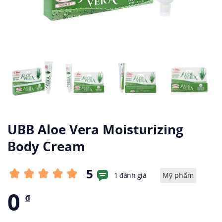
UBB Aloe Vera Moisturizing
Body Cream
5
1 đánh giá
Mỹ phẩm
0
₫