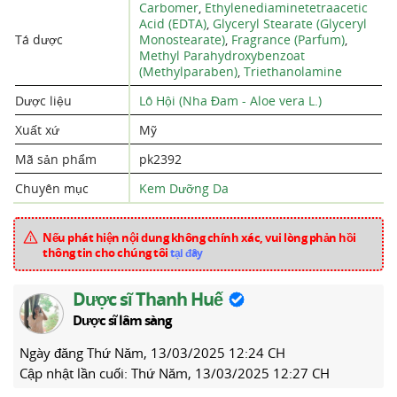
Carbomer
,
Ethylenediaminetetraacetic
Acid (EDTA)
,
Glyceryl Stearate (Glyceryl
Tá dược
Monostearate)
,
Fragrance (Parfum)
,
Methyl Parahydroxybenzoat
(Methylparaben)
,
Triethanolamine
Dược liệu
Lô Hội (Nha Đam - Aloe vera L.)
Xuất xứ
Mỹ
Mã sản phẩm
pk2392
Chuyên mục
Kem Dưỡng Da
Nếu phát hiện nội dung không chính xác, vui lòng phản hồi
thông tin cho chúng tôi
tại đây
Dược sĩ Thanh Huế
Dược sĩ lâm sàng
Ngày đăng
Thứ Năm, 13/03/2025 12:24 CH
Cập nhật lần cuối:
Thứ Năm, 13/03/2025 12:27 CH