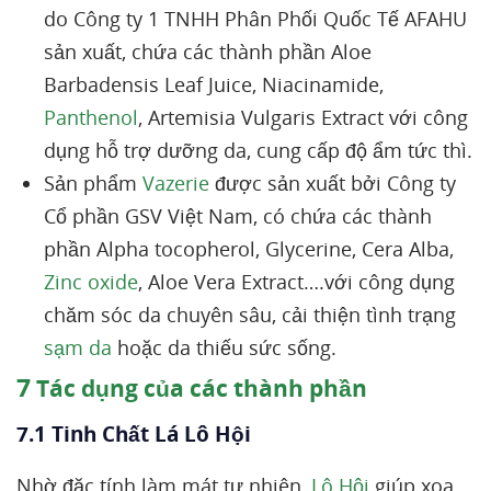
do Công ty 1 TNHH Phân Phối Quốc Tế AFAHU
sản xuất, chứa các thành phần Aloe
Barbadensis Leaf Juice, Niacinamide,
Panthenol
, Artemisia Vulgaris Extract với công
dụng hỗ trợ dưỡng da, cung cấp độ ẩm tức thì.
Sản phẩm
Vazerie
được sản xuất bởi Công ty
Cổ phần GSV Việt Nam, có chứa các thành
phần Alpha tocopherol, Glycerine, Cera Alba,
Zinc oxide
, Aloe Vera Extract….với công dụng
chăm sóc da chuyên sâu, cải thiện tình trạng
sạm da
hoặc da thiếu sức sống.
7
Tác dụng của các thành phần
7.1 Tinh Chất Lá Lô Hội
Nhờ đặc tính làm mát tự nhiên,
Lô Hội
giúp xoa