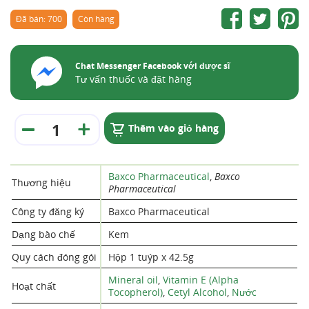
Đã bán: 700
Còn hàng
Chat Messenger Facebook với dược sĩ
Tư vấn thuốc và đặt hàng
Thêm vào giỏ hàng
Baxco Pharmaceutical
,
Baxco
Thương hiệu
Pharmaceutical
Công ty đăng ký
Baxco Pharmaceutical
Dạng bào chế
Kem
Quy cách đóng gói
Hộp 1 tuýp x 42.5g
Mineral oil
,
Vitamin E (Alpha
Hoạt chất
Tocopherol)
,
Cetyl Alcohol
,
Nước