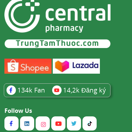
134k
Fan
14,2k
Đăng ký
Follow Us