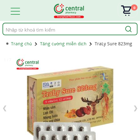
0
Tìm
kiếm
Trang chủ
Tăng cường miễn dịch
TraLy Sure 823mg
1 / 7
❮
❯