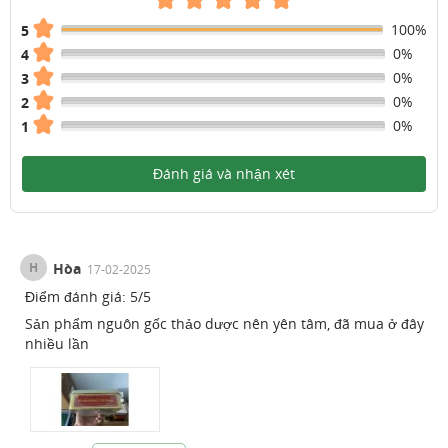
100%
5
0%
4
0%
3
0%
2
0%
1
Đánh giá và nhận xét
H
Hòa
17-02-2025
Điểm đánh giá:
5
/
5
Sản phẩm nguôn gốc thảo dược nên yên tâm, đã mua ở đây
nhiều lần