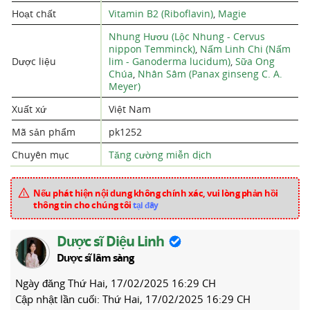
Hoạt chất
Vitamin B2 (Riboflavin)
,
Magie
Nhung Hươu (Lộc Nhung - Cervus
nippon Temminck)
,
Nấm Linh Chi (Nấm
Dược liệu
lim - Ganoderma lucidum)
,
Sữa Ong
Chúa
,
Nhân Sâm (Panax ginseng C. A.
Meyer)
Xuất xứ
Việt Nam
Mã sản phẩm
pk1252
Chuyên mục
Tăng cường miễn dịch
Nếu phát hiện nội dung không chính xác, vui lòng phản hồi
thông tin cho chúng tôi
tại đây
Dược sĩ Diệu Linh
Dược sĩ lâm sàng
Ngày đăng
Thứ Hai, 17/02/2025 16:29 CH
Cập nhật lần cuối:
Thứ Hai, 17/02/2025 16:29 CH