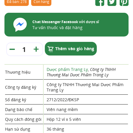
Đã bán: 278
Còn hàng
Chat Messenger Facebook với dược sĩ
Tư vấn thuốc và đặt hàng
Thêm vào giỏ hàng
Dược phẩm Trang Ly
,
Công ty TNHH
Thương hiệu
Thương Mại Dược Phẩm Trang Ly
Công ty TNHH Thương Mại Dược Phẩm
Công ty đăng ký
Trang Ly
Số đăng ký
2712/2022/ĐKSP
Dạng bào chế
Viên nang mềm
Quy cách đóng gói
Hộp 12 vỉ x 5 viên
Hạn sử dụng
36 tháng