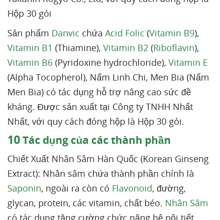
Hộp 30 gói
Sản phẩm
Danvic
chứa
Acid Folic
(
Vitamin B9
),
Vitamin B1
(Thiamine),
Vitamin B2
(
Riboflavin
),
Vitamin B6
(Pyridoxine hydrochloride),
Vitamin E
(Alpha Tocopherol), Nấm Linh Chi, Men Bia (Nấm
Men Bia) có tác dụng hỗ trợ nâng cao sức đề
kháng. Được sản xuất tại Công ty TNHH Nhất
Nhất, với quy cách đóng hộp là Hộp 30 gói.
10
Tác dụng của các thành phần
Chiết Xuất Nhân Sâm Hàn Quốc (Korean Ginseng
Extract): Nhân sâm chứa thành phần chính là
Saponin
, ngoài ra còn có
Flavonoid
, đường,
glycan, protein, các vitamin, chất béo.
Nhân Sâm
có tác dụng tăng cường chức năng hệ nội tiết,