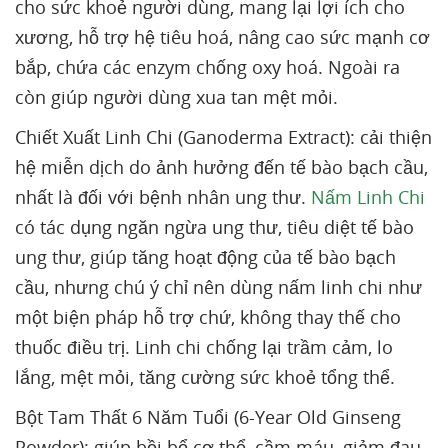
cho sức khoẻ người dùng, mang lại lợi ích cho
xương, hỗ trợ hệ tiêu hoá, nâng cao sức mạnh cơ
bắp, chứa các enzym chống oxy hoá. Ngoài ra
còn giúp người dùng xua tan mệt mỏi.
Chiết Xuất Linh Chi (Ganoderma Extract): cải thiện
hệ miễn dịch do ảnh hưởng đến tế bào bạch cầu,
nhất là đối với bệnh nhân ung thư.
Nấm Linh Chi
có tác dụng ngăn ngừa ung thư, tiêu diệt tế bào
ung thư, giúp tăng hoạt động của tế bào bạch
cầu, nhưng chú ý chỉ nên dùng nấm linh chi như
một biện pháp hỗ trợ chứ, không thay thế cho
thuốc điều trị. Linh chi chống lại trầm cảm, lo
lắng, mệt mỏi, tăng cường sức khoẻ tổng thể.
Bột Tam Thất 6 Năm Tuổi (6-Year Old Ginseng
Powder): giúp bồi bổ cơ thể, cầm máu, giảm đau,