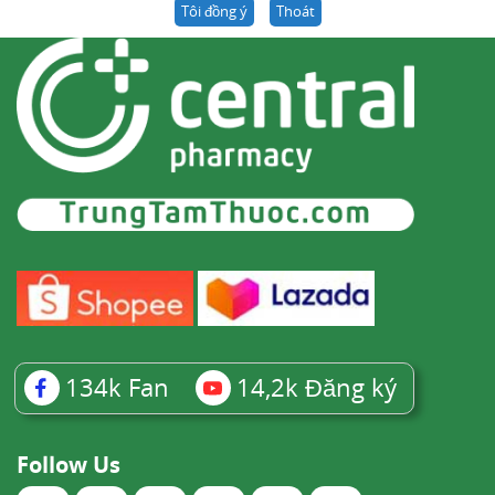
Tôi đồng ý
Thoát
134k
Fan
14,2k
Đăng ký
Follow Us