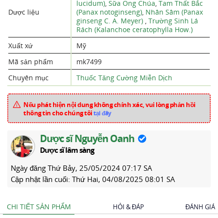
lucidum)
,
Sữa Ong Chúa
,
Tam Thất Bắc
Dược liệu
(Panax notoginseng)
,
Nhân Sâm (Panax
ginseng C. A. Meyer)
,
Trường Sinh Lá
Rách (Kalanchoe ceratophylla How.)
Xuất xứ
Mỹ
Mã sản phẩm
mk7499
Chuyên mục
Thuốc Tăng Cường Miễn Dịch
Nếu phát hiện nội dung không chính xác, vui lòng phản hồi
thông tin cho chúng tôi
tại đây
Dược sĩ Nguyễn Oanh
Dược sĩ lâm sàng
Ngày đăng
Thứ Bảy, 25/05/2024 07:17 SA
Cập nhật lần cuối:
Thứ Hai, 04/08/2025 08:01 SA
CHI TIẾT SẢN PHẨM
HỎI & ĐÁP
ĐÁNH GIÁ