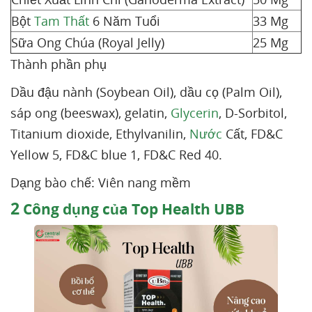
Bột
Tam Thất
6 Năm Tuổi
33 Mg
Sữa Ong Chúa (Royal Jelly)
25 Mg
Thành phần phụ
Dầu đậu nành (Soybean Oil), dầu cọ (Palm Oil),
sáp ong (beeswax), gelatin,
Glycerin
, D-Sorbitol,
Titanium dioxide, Ethylvanilin,
Nước
Cất, FD&C
Yellow 5, FD&C blue 1, FD&C Red 40.
Dạng bào chế: Viên nang mềm
2
Công dụng của Top Health UBB