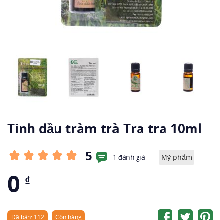
Tinh dầu tràm trà Tra tra 10ml
5
1 đánh giá
Mỹ phẩm
0
₫
Đã bán: 112
Còn hàng