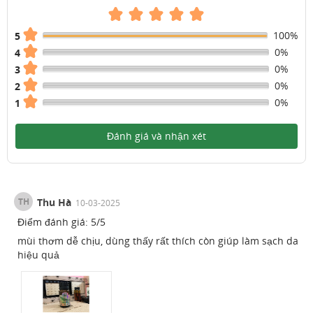
100%
5
0%
4
0%
3
0%
2
0%
1
Đánh giá và nhận xét
TH
Thu Hà
10-03-2025
Điểm đánh giá:
5
/
5
mùi thơm dễ chịu, dùng thấy rất thích còn giúp làm sạch da
hiệu quả