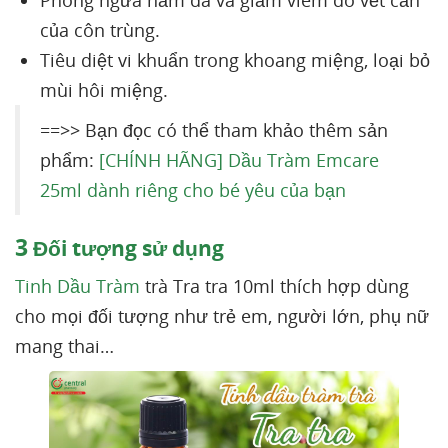
Phòng ngừa hăm da và giảm viêm do vết cắn
của côn trùng.
Tiêu diệt vi khuẩn trong khoang miệng, loại bỏ
mùi hôi miệng.
==>> Bạn đọc có thể tham khảo thêm sản
phẩm:
[CHÍNH HÃNG] Dầu Tràm Emcare
25ml dành riêng cho bé yêu của bạn
3
Đối tượng sử dụng
Tinh Dầu Tràm
trà Tra tra 10ml thích hợp dùng
cho mọi đối tượng như trẻ em, người lớn, phụ nữ
mang thai…